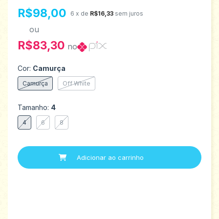
R$98,00
6
x de
R$16,33
sem juros
ou
R$83,30
no
Cor:
Camurça
Camurça
Off White
Tamanho:
4
4
6
8