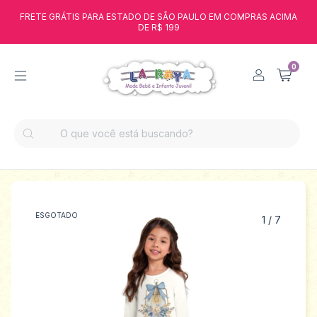
FRETE GRÁTIS PARA ESTADO DE SÃO PAULO EM COMPRAS ACIMA
DE R$ 199
0
ESGOTADO
1
/
7