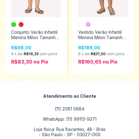
Conjunto Verão Infantil
Vestido Verão Infantil
Menina Milon Tamanhos
Menina Milon Tamanhos
2 ao 4 2000537
2 ao 4 2000529
R$98,00
R$189,00
6
x
de
R$16,33
sem juros
6
x
de
R$31,50
sem juros
R$83,30
no
Pix
R$160,65
no
Pix
Atendimento ao Cliente
(11) 2081 0684
WhatsApp: (11) 99113-9371
Loja física: Rua Xavantes, 48 - Brás
- São Paulo - SP - 03027-000