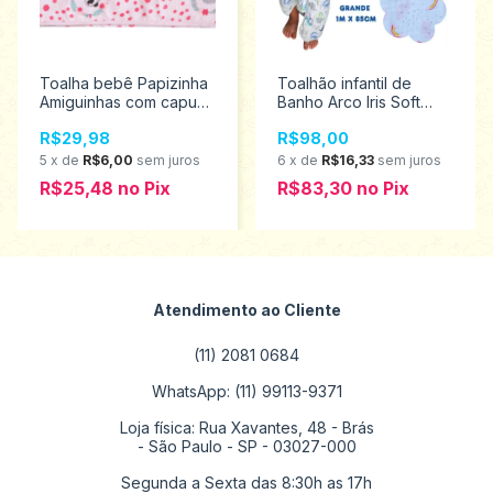
Toalha bebê Papizinha
Toalhão infantil de
Amiguinhas com capuz
Banho Arco Iris Soft
1919
Premium Papi Baby com
R$29,98
R$98,00
Capuz 0923
5
x
de
R$6,00
sem juros
6
x
de
R$16,33
sem juros
R$25,48
no
Pix
R$83,30
no
Pix
Atendimento ao Cliente
(11) 2081 0684
WhatsApp: (11) 99113-9371
Loja física: Rua Xavantes, 48 - Brás
- São Paulo - SP - 03027-000
Segunda a Sexta das 8:30h as 17h