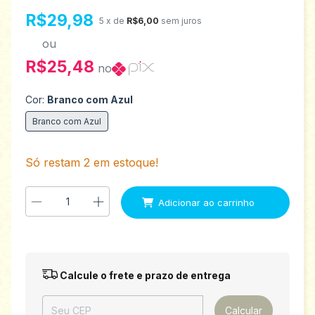
R$29,98
5
x de
R$6,00
sem juros
ou
R$25,48
no
Cor:
Branco com Azul
Branco com Azul
Só restam
2
em estoque!
Entregas para o CEP:
Alterar CEP
Calcule o frete e prazo de entrega
Calcular