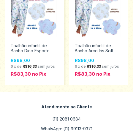
Toalhão infantil de
Toalhão infantil de
Banho Dino Esporte
Banho Arco Iris Soft
Soft Premium Papi Baby
Premium Papi Baby com
R$98,00
R$98,00
com Capuz 0923
Capuz 0923
6
x
de
R$16,33
sem juros
6
x
de
R$16,33
sem juros
R$83,30
no
Pix
R$83,30
no
Pix
Atendimento ao Cliente
(11) 2081 0684
WhatsApp: (11) 99113-9371