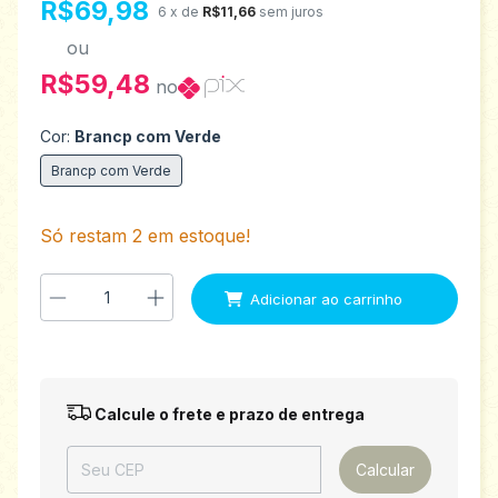
R$69,98
6
x de
R$11,66
sem juros
ou
R$59,48
no
Cor:
Brancp com Verde
Brancp com Verde
Só restam
2
em estoque!
Entregas para o CEP:
Alterar CEP
Calcule o frete e prazo de entrega
Calcular