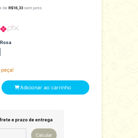
x de
R$16,33
sem juros
o
 Rosa
 peça!
 CEP:
Alterar CEP
frete e prazo de entrega
Calcular