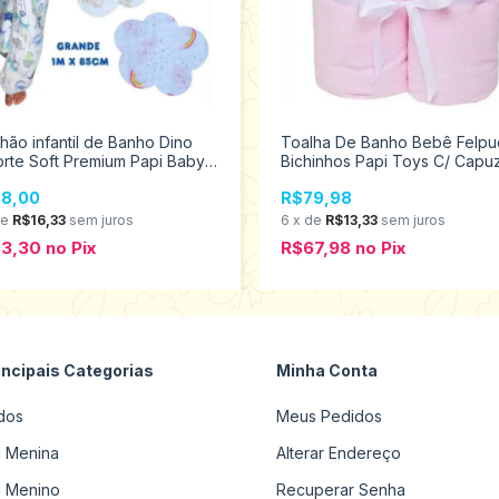
hão infantil de Banho Dino
Toalha De Banho Bebê Felpu
rte Soft Premium Papi Baby
Bichinhos Papi Toys C/ Capu
 Capuz 0923
Ursa Rosa 1938
8,00
R$79,98
de
R$16,33
sem juros
6
x
de
R$13,33
sem juros
83,30
no
Pix
R$67,98
no
Pix
incipais Categorias
Minha Conta
dos
Meus Pedidos
il Menina
Alterar Endereço
il Menino
Recuperar Senha