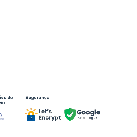
ios de
Segurança
vio