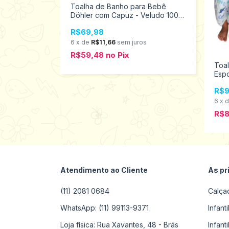
Toalha de Banho para Bebê
Döhler com Capuz - Veludo 100%
Algodão Baby Girl 16877
R$69,98
6
x
de
R$11,66
sem juros
bê Felpuda
C/ Capuz
R$59,48
no
Pix
Toal
Espo
s
com
R$9
6
x
R$
Atendimento ao Cliente
As pr
(11) 2081 0684
Calça
WhatsApp: (11) 99113-9371
Infant
Loja física: Rua Xavantes, 48 - Brás
Infant