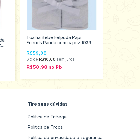
Toalha de 
Toalha Bebê Felpuda Papi
da
Döhler com
Friends Panda com capuz 1939
z
Algodão Ang
R$69,98
R$59,98
6
x
de
R$11,6
6
x
de
R$10,00
sem juros
R$59,48
n
R$50,98
no
Pix
Tire suas dúvidas
Política de Entrega
Política de Troca
Política de privacidade e segurança