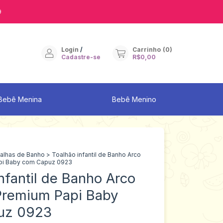
9
Login
/
Carrinho
(
0
)
Cadastre-se
R$0,00
Bebê Menina
Bebê Menino
alhas de Banho
>
Toalhão infantil de Banho Arco
api Baby com Capuz 0923
nfantil de Banho Arco
 Premium Papi Baby
uz 0923