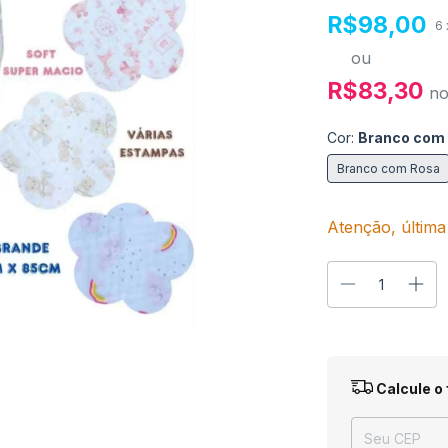
R$98,00
6
ou
R$83,30
n
Cor:
Branco com
Branco com Rosa
Atenção, última
Entregas para o
Calcule o 