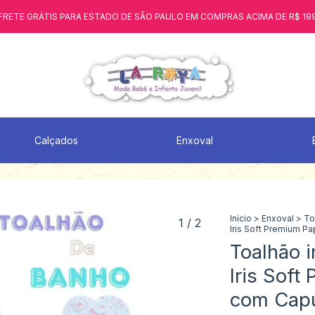
FRETE GRÁTIS PARA ESTADO DE SÃO PAULO EM COMPRAS ACIMA DE R$ 19
Calçados
Enxoval
Início
>
Enxoval
>
To
1
/
2
Iris Soft Premium P
Toalhão i
Iris Soft
com Cap