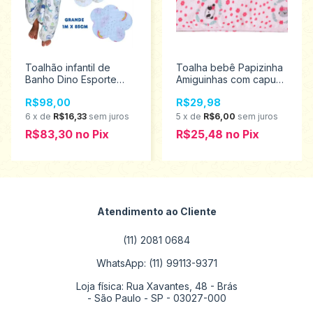
Toalhão infantil de
Toalha bebê Papizinha
Banho Dino Esporte
Amiguinhas com capuz
Soft Premium Papi Baby
1919
R$98,00
R$29,98
com Capuz 0923
6
x
de
R$16,33
sem juros
5
x
de
R$6,00
sem juros
R$83,30
no
Pix
R$25,48
no
Pix
Atendimento ao Cliente
(11) 2081 0684
WhatsApp: (11) 99113-9371
Loja física: Rua Xavantes, 48 - Brás
- São Paulo - SP - 03027-000