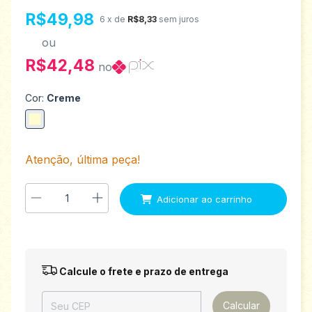
R$49,98
6
x de
R$8,33
sem juros
ou
R$42,48
no
Cor:
Creme
Atenção, última peça!
Entregas para o CEP:
Alterar CEP
Calcule o frete e prazo de entrega
Calcular