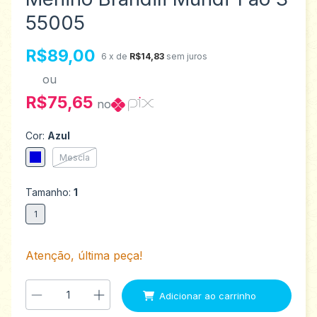
55005
R$89,00
6
x de
R$14,83
sem juros
ou
R$75,65
no
Cor:
Azul
Mescla
Tamanho:
1
1
Atenção, última peça!