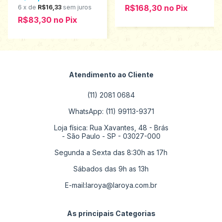
R$168,30
no
Pix
6
x
de
R$16,33
sem juros
R$83,30
no
Pix
Atendimento ao Cliente
(11) 2081 0684
WhatsApp: (11) 99113-9371
Loja física: Rua Xavantes, 48 - Brás
- São Paulo - SP - 03027-000
Segunda a Sexta das 8:30h as 17h
Sábados das 9h as 13h
E-mail:
laroya@laroya.com.br
As principais Categorias