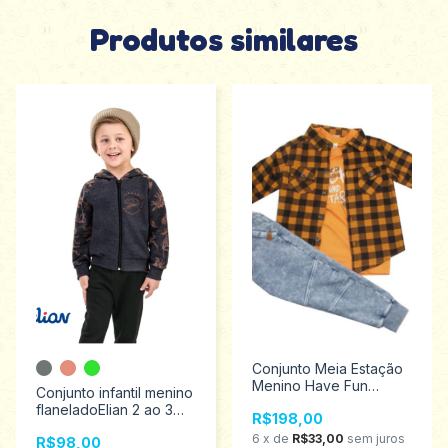
Produtos similares
Conjunto Meia Estação
Menino Have Fun
Conjunto infantil menino
Tamanhos 2 ao 6
flaneladoElian 2 ao 3
R$198,00
27026
221542
6
x
de
R$33,00
sem juros
R$98,00