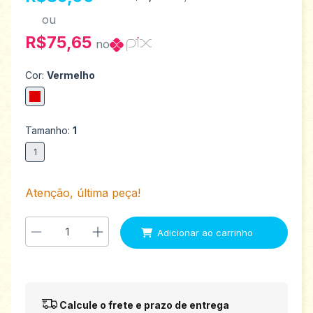
ou
R$75,65
no
Cor:
Vermelho
Tamanho:
1
1
Atenção, última peça!
Entregas para o CEP:
Alterar CEP
Calcule o frete e prazo de entrega