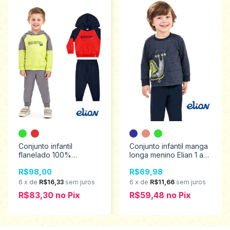
Conjunto infantil
Conjunto infantil manga
flanelado 100%
longa menino Elian 1 ao
algodão menino Elian 4
3 221529
R$98,00
R$69,98
ao 8 221531
6
x
de
R$16,33
sem juros
6
x
de
R$11,66
sem juros
R$83,30
no
Pix
R$59,48
no
Pix