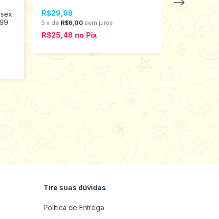
R$29,98
ssex
999
5
x
de
R$6,00
sem juros
R$25,48
no
Pix
Meia Infanti
Pimpolho 31
R$29,98
5
x
de
R$6,0
R$25,48
n
Tire suas dúvidas
Política de Entrega