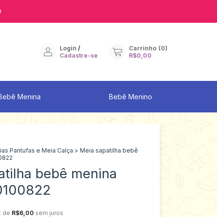
9
Login
/
Carrinho
(
0
)
Cadastre-se
R$0,00
Bebê Menina
Bebê Menino
as Pantufas e Meia Calça
>
Meia sapatilha bebê
0822
atilha bebê menina
0100822
x de
R$6,00
sem juros