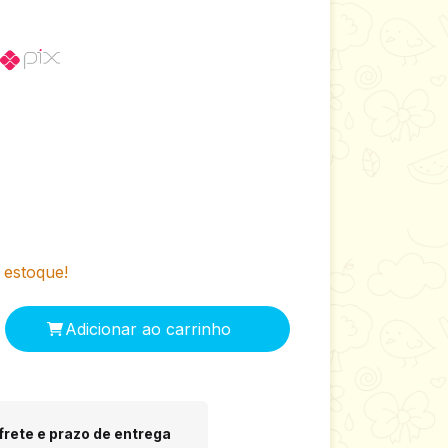
estoque!
 CEP:
Alterar CEP
frete e prazo de entrega