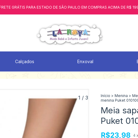
FRETE GRÁTIS PARA ESTADO DE SÃO PAULO EM COMPRAS ACIMA DE R$ 19
Calçados
Enxoval
Início
>
Menina
>
Mei
1
/
3
menina Puket 01010
Meia sap
Puket 01
R$23,98
4