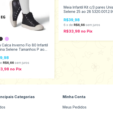
Meia Infantil Kit c/3 pares Uni
Selene 25 ao 28 5320.001.2.
R$39,98
6
x
de
R$6,66
sem juros
R$33,98
no
Pix
 Calca Inverno Fio 80 Infantil
ina Selene Tamanhos P ao
9555.002
9,98
de
R$6,66
sem juros
33,98
no
Pix
incipais Categorias
Minha Conta
dos
Meus Pedidos