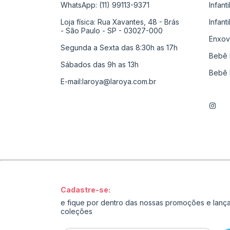
WhatsApp: (11) 99113-9371
Infant
Loja física: Rua Xavantes, 48 - Brás
Infant
- São Paulo - SP - 03027-000
Enxov
Segunda a Sexta das 8:30h as 17h
Bebê 
Sábados das 9h as 13h
Bebê 
E-mail:
laroya@laroya.com.br
Cadastre-se:
e fique por dentro das nossas promoções e lan
coleções