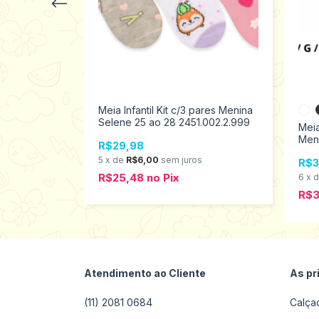
pares unissex
809
s
Meia Infantil Kit c/3 pares Menina
Selene 25 ao 28 2451.002.2.999
Meia
Men
R$29,98
GG 
5
x
de
R$6,00
sem juros
R$3
R$25,48
no
Pix
6
x
R$
Atendimento ao Cliente
As pr
(11) 2081 0684
Calça