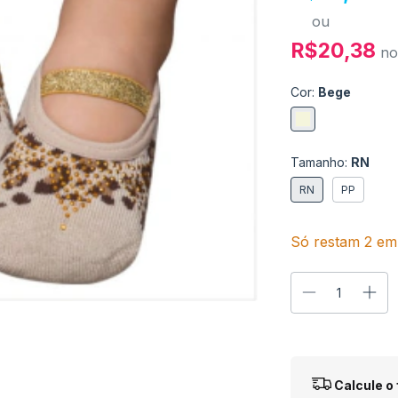
ou
R$20,38
no
Cor:
Bege
Tamanho:
RN
RN
PP
Só restam
2
em 
Entregas para o
Calcule o 