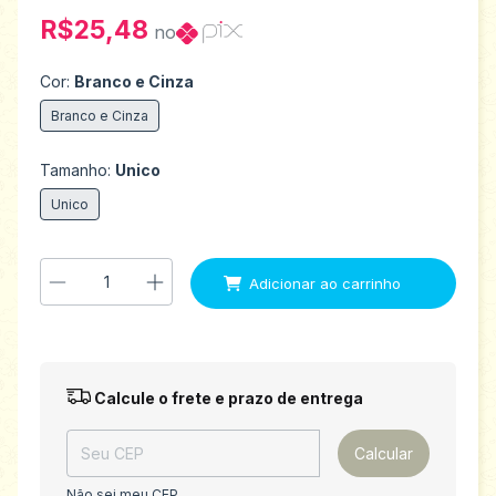
R$25,48
no
Cor:
Branco e Cinza
Branco e Cinza
Tamanho:
Unico
Unico
Entregas para o CEP:
Alterar CEP
Calcule o frete e prazo de entrega
Calcular
Não sei meu CEP