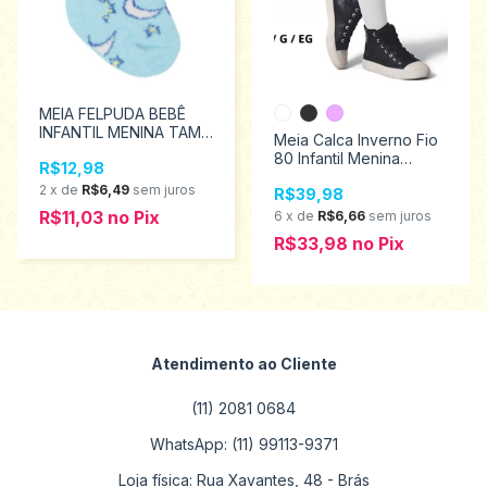
MEIA FELPUDA BEBÊ
INFANTIL MENINA TAM
Meia Calca Inverno Fio
00 A 15 - PIMPOLHO
80 Infantil Menina
R$12,98
94452
Selene Tamanhos P ao
2
x
de
R$6,49
sem juros
R$39,98
GG 9555.002
R$11,03
no
Pix
6
x
de
R$6,66
sem juros
R$33,98
no
Pix
Atendimento ao Cliente
(11) 2081 0684
WhatsApp: (11) 99113-9371
Loja física: Rua Xavantes, 48 - Brás