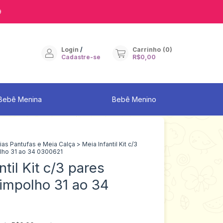
9
Login
/
Carrinho
(
0
)
Cadastre-se
R$0,00
Bebê Menina
Bebê Menino
as Pantufas e Meia Calça
>
Meia Infantil Kit c/3
lho 31 ao 34 0300621
ntil Kit c/3 pares
impolho 31 ao 34