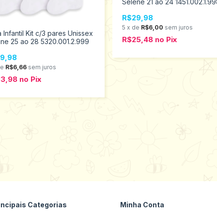
Selene 21 ao 24 1451.002.1.9
R$29,98
5
x
de
R$6,00
sem juros
 Infantil Kit c/3 pares Unissex
R$25,48
no
Pix
ne 25 ao 28 5320.001.2.999
9,98
de
R$6,66
sem juros
33,98
no
Pix
incipais Categorias
Minha Conta