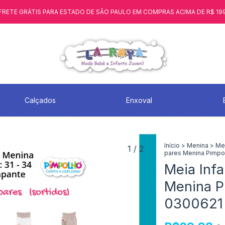
FRETE GRÁTIS PARA ESTADO DE SÃO PAULO EM COMPRAS ACIMA DE R$ 19
Calçados
Enxoval
Início
>
Menina
>
Mei
1
/
2
pares Menina Pimpo
Meia Infa
Menina P
0300621