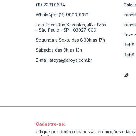
(11) 2081 0684
Calça
WhatsApp: (11) 99113-9371
Infant
Loja física: Rua Xavantes, 48 - Brás
Infant
- São Paulo - SP - 03027-000
Enxov
Segunda a Sexta das 8:30h as 17h
Bebê 
Sábados das 9h as 13h
Bebê 
E-mail:
laroya@laroya.com.br
Cadastre-se:
e fique por dentro das nossas promoções e lan