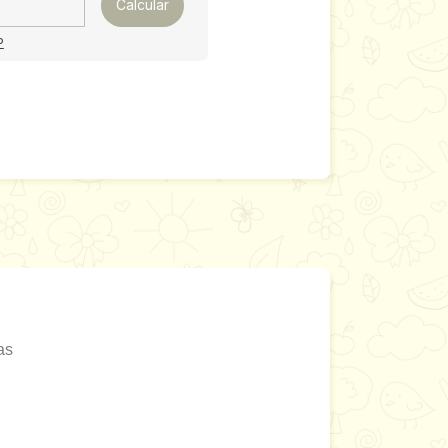
Calcular
P
as