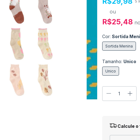
R$29,98
5
ou
R$25,48
n
Cor:
Sortida Men
Sortida Menina
Tamanho:
Unico
Unico
Entregas para o
Calcule o 