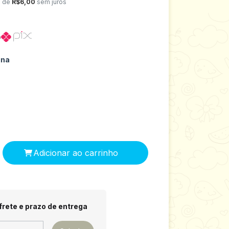
x de
R$6,00
sem juros
o
ina
 CEP:
Alterar CEP
frete e prazo de entrega