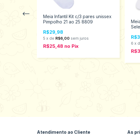
Meia Infantil Kit c/3 pares unissex
Meia
Pimpolho 21 ao 25 8809
Sele
R$29,98
R$3
5
x
de
R$6,00
sem juros
6
x
R$25,48
no
Pix
R$
 80 Infantil
nhos P ao
s
Atendimento ao Cliente
As pr