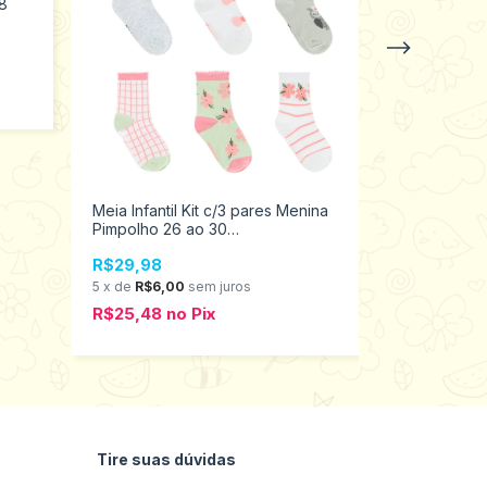
98
Meia Infantil Kit c/3 pares Menina
Meia Infanti
Pimpolho 26 ao 30
Selene 25 a
37801/38001/300619
R$29,98
R$29,98
5
x
de
R$6,00
sem juros
5
x
de
R$6,0
R$25,48
no
Pix
R$25,48
n
Tire suas dúvidas