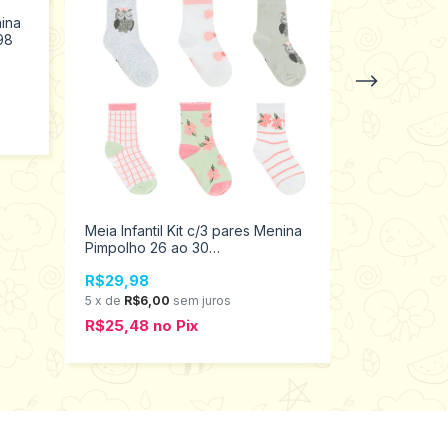
nina
98
Meia Infanti
Selene 25 a
R$39,98
6
x
de
R$6,6
R$33,98
n
Meia Infantil Kit c/3 pares Menina
Pimpolho 26 ao 30
37801/38001/300619
R$29,98
5
x
de
R$6,00
sem juros
R$25,48
no
Pix