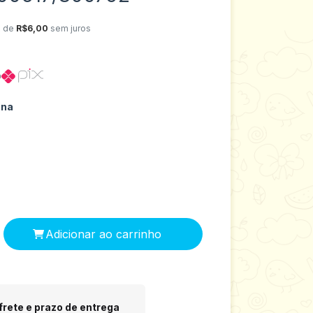
x de
R$6,00
sem juros
o
ina
 CEP:
Alterar CEP
frete e prazo de entrega