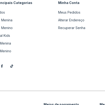
incipais Categorias
Minha Conta
dos
Meus Pedidos
il Menina
Alterar Endereço
il Menino
Recuperar Senha
al Kids
Menina
Menino
Meios de pagamento
Me