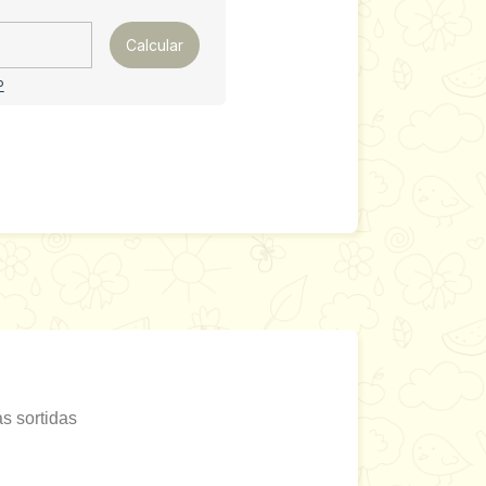
Calcular
P
s sortidas