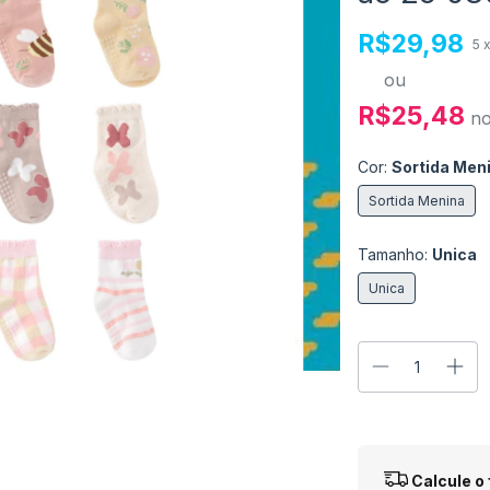
R$29,98
5
ou
R$25,48
n
Cor:
Sortida Men
Sortida Menina
Tamanho:
Unica
Unica
Entregas para o
Calcule o 