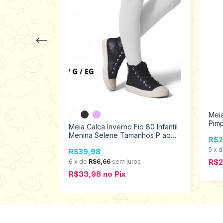
INFANTIL
Meia
 - PIMPOLHO
Pimp
Meia Calca Inverno Fio 80 Infantil
Menina Selene Tamanhos P ao
R$2
GG 9555.002
s
5
x
R$39,98
R$
6
x
de
R$6,66
sem juros
R$33,98
no
Pix