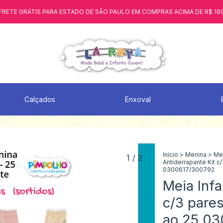
FRETE GRÁTIS PARA ESTADO DE SÃO PAULO EM COMPRAS ACIMA DE R$ 19
Calçados
Enxoval
Início
>
Menina
>
Mei
1
/
2
Antiderrapante Kit c
0300617/300792
Meia Infa
c/3 pare
ao 25 0