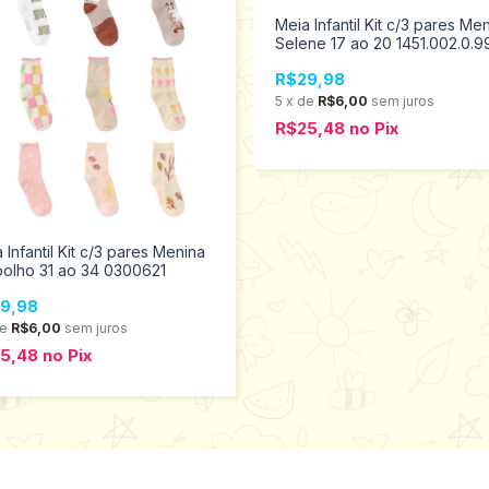
Meia Infantil Kit c/3 pares Me
Selene 17 ao 20 1451.002.0.9
R$29,98
5
x
de
R$6,00
sem juros
R$25,48
no
Pix
 Infantil Kit c/3 pares Menina
olho 31 ao 34 0300621
9,98
de
R$6,00
sem juros
25,48
no
Pix