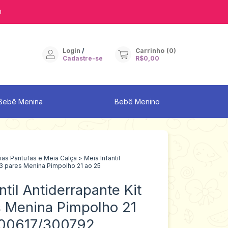
9
Login
/
Carrinho
(
0
)
Cadastre-se
R$0,00
Bebê Menina
Bebê Menino
as Pantufas e Meia Calça
>
Meia Infantil
/3 pares Menina Pimpolho 21 ao 25
ntil Antiderrapante Kit
s Menina Pimpolho 21
300617/300792