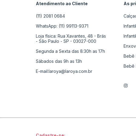
Atendimento ao Cliente
As pr
(11) 2081 0684
Calça
WhatsApp: (11) 99113-9371
Infant
Loja física: Rua Xavantes, 48 - Brás
Infant
- São Paulo - SP - 03027-000
Enxov
Segunda a Sexta das 8:30h as 17h
Bebê 
Sábados das 9h as 13h
Bebê 
E-mail:
laroya@laroya.com.br
Cadastre-se: