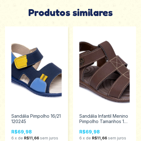
Produtos similares
Sandália Pimpolho 16/21
Sandália Infantil Menino
120245
Pimpolho Tamanhos 16
ao 21 120208
R$69,98
R$69,98
6
x
de
R$11,66
sem juros
6
x
de
R$11,66
sem juros