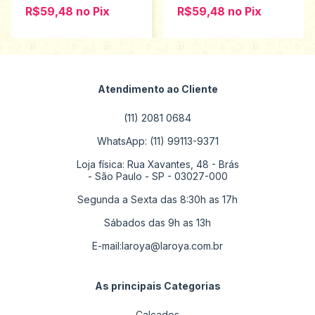
R$59,48
no
Pix
R$59,48
no
Pix
Atendimento ao Cliente
(11) 2081 0684
WhatsApp: (11) 99113-9371
Loja física: Rua Xavantes, 48 - Brás
- São Paulo - SP - 03027-000
Segunda a Sexta das 8:30h as 17h
Sábados das 9h as 13h
E-mail:
laroya@laroya.com.br
As principais Categorias
Calçados