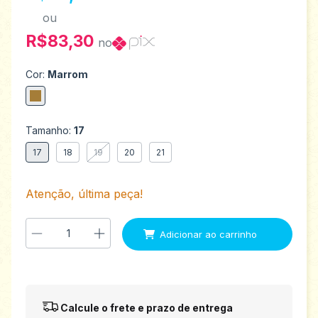
ou
R$83,30
no
Cor:
Marrom
Tamanho:
17
17
18
19
20
21
Atenção, última peça!
Entregas para o CEP:
Alterar CEP
Calcule o frete e prazo de entrega