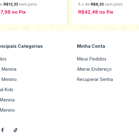
de
R$13,33
sem juros
6
x
de
R$8,33
sem juros
7,98
no
Pix
R$42,48
no
Pix
incipais Categorias
Minha Conta
dos
Meus Pedidos
il Menina
Alterar Endereço
il Menino
Recuperar Senha
al Kids
Menina
Menino