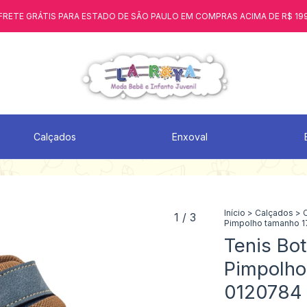
FRETE GRÁTIS PARA ESTADO DE SÃO PAULO EM COMPRAS ACIMA DE R$ 19
Calçados
Enxoval
Início
>
Calçados
>
1
/
3
Pimpolho tamanho 1
Tenis Bo
Pimpolho
0120784