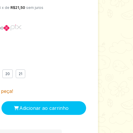
6
x de
R$21,50
sem juros
no
20
21
 peça!