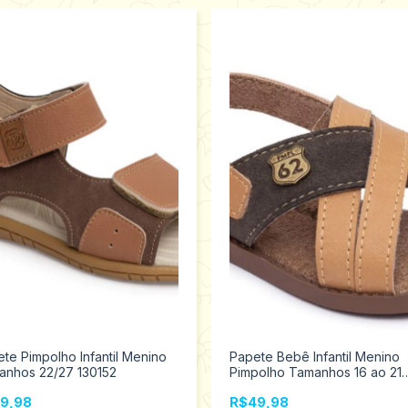
te Pimpolho Infantil Menino
Papete Bebê Infantil Menino
anhos 22/27 130152
Pimpolho Tamanhos 16 ao 21
28146
9,98
R$49,98