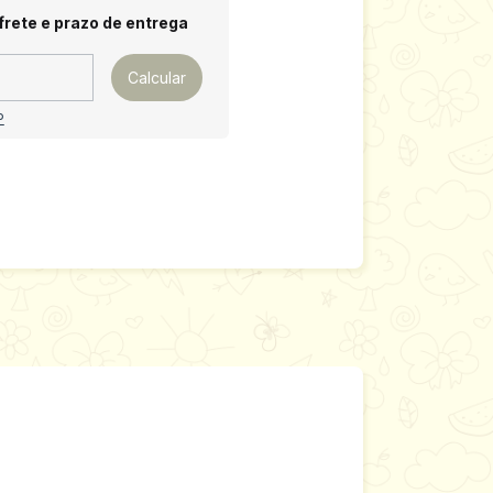
 CEP:
Alterar CEP
frete e prazo de entrega
Calcular
P