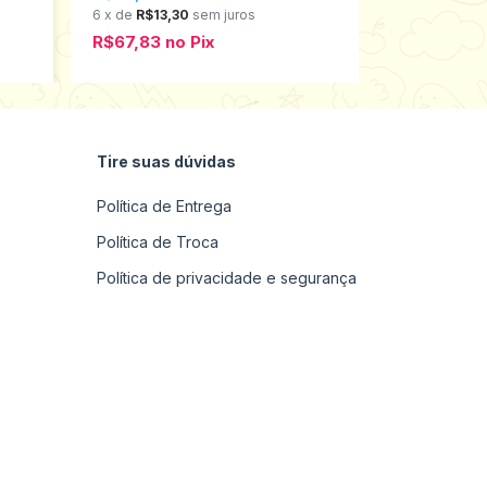
6
x
de
R$13,30
sem juros
6
x
de
R$13,3
R$67,83
no
Pix
R$67,83
n
Tire suas dúvidas
Política de Entrega
Política de Troca
Política de privacidade e segurança