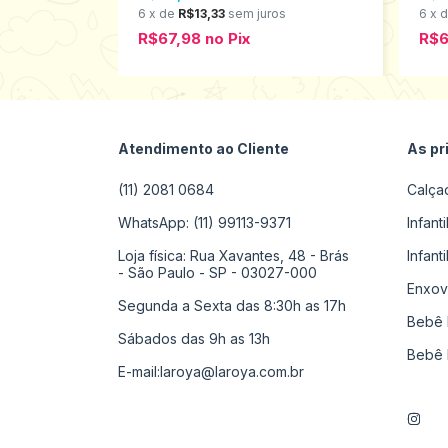
s
6
x
de
R$13,33
sem juros
6
x
R$67,98
no
Pix
R$6
Atendimento ao Cliente
As pr
(11) 2081 0684
Calça
WhatsApp: (11) 99113-9371
Infant
Loja física: Rua Xavantes, 48 - Brás
Infant
- São Paulo - SP - 03027-000
Enxov
Segunda a Sexta das 8:30h as 17h
Bebê 
Sábados das 9h as 13h
Bebê 
E-mail:
laroya@laroya.com.br