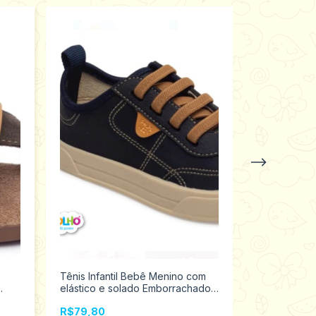
Tênis Infantil Bebê Menino com
Sandália Pa
elástico e solado Emborrachado
Pimpolho co
Pimpolho Tamanhos 16 ao 21
0120232
R$79,80
R$79,80
0120176 Promoção