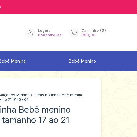
9
Login
/
Carrinho
(
0
)
Cadastre-se
R$0,00
Bebê Menina
Bebê Menino
Calçados Menino
>
Tenis Botinha Bebê menino
7 ao 21 0120784
tinha Bebê menino
 tamanho 17 ao 21