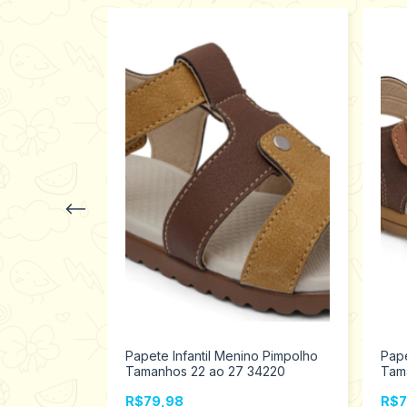
l Pimpolho
Papete Infantil Menino Pimpolho
Pape
51
Tamanhos 22 ao 27 34220
Tam
R$79,98
R$7