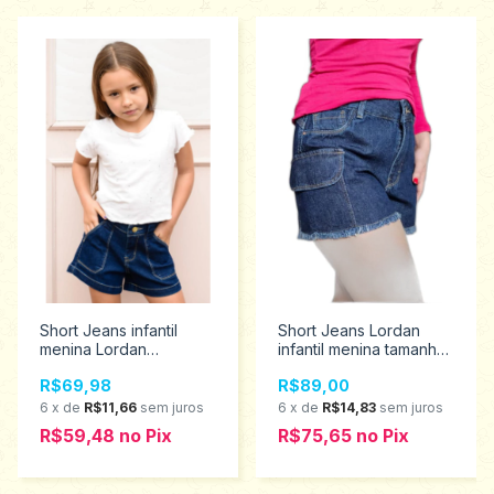
Short Jeans infantil
Short Jeans Lordan
menina Lordan
infantil menina tamanhos
tamanhos 6 ao 8 5825
14 ao 16 3713
R$69,98
R$89,00
6
x
de
R$11,66
sem juros
6
x
de
R$14,83
sem juros
R$59,48
no
Pix
R$75,65
no
Pix