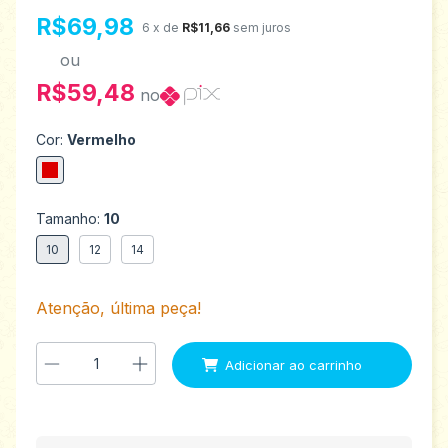
R$69,98
6
x de
R$11,66
sem juros
ou
R$59,48
no
Cor:
Vermelho
Tamanho:
10
10
12
14
Atenção, última peça!