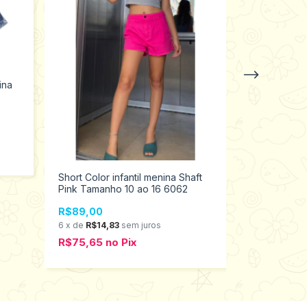
ina
Short Color infantil menina Shaft
Ciclista Fem
Pink Tamanho 10 ao 16 6062
106315
R$89,00
R$19,98
6
x
de
R$14,83
sem juros
3
x
de
R$6,6
R$75,65
no
Pix
R$16,98
n