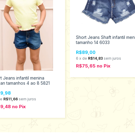
Short Jeans Shaft infantil men
tamanho 14 6033
R$89,00
6
x
de
R$14,83
sem juros
R$75,65
no
Pix
t Jeans infantil menina
an tamanhos 4 ao 8 5821
9,98
de
R$11,66
sem juros
59,48
no
Pix