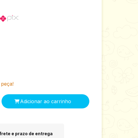
 peça!
 CEP:
Alterar CEP
frete e prazo de entrega