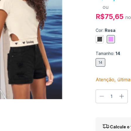
ou
R$75,65
no
Cor:
Rosa
Tamanho:
14
14
Atenção, última
Entregas para o
Calcule o 