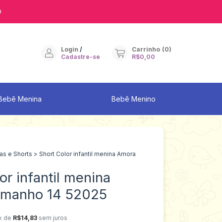
9
Login
/
Carrinho
(
0
)
Cadastre-se
R$0,00
Bebê Menina
Bebê Menino
as e Shorts
>
Short Color infantil menina Amora
or infantil menina
amanho 14 52025
x de
R$14,83
sem juros