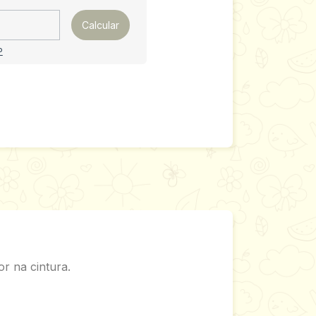
Calcular
P
r na cintura.