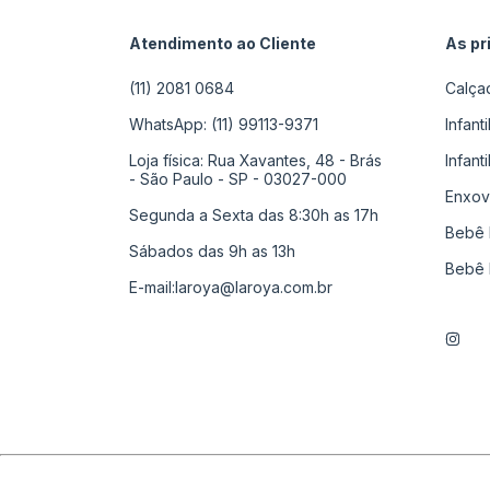
Atendimento ao Cliente
As pr
(11) 2081 0684
Calça
WhatsApp: (11) 99113-9371
Infant
Loja física: Rua Xavantes, 48 - Brás
Infant
- São Paulo - SP - 03027-000
Enxov
Segunda a Sexta das 8:30h as 17h
Bebê 
Sábados das 9h as 13h
Bebê 
E-mail:
laroya@laroya.com.br