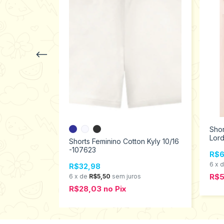
Shor
Lord
 Kyly 4/8
Shorts Feminino Cotton Kyly 10/16
-107623
R$6
6
x
R$32,98
R$
s
6
x
de
R$5,50
sem juros
R$28,03
no
Pix