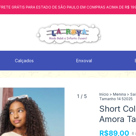
FRETE GRÁTIS PARA ESTADO DE SÃO PAULO EM COMPRAS ACIMA DE R$ 19
Calçados
Enxoval
Início
>
Menina
>
Sai
1
/
5
Tamanho 14 52025
Short Col
Amora T
R$89,00
6