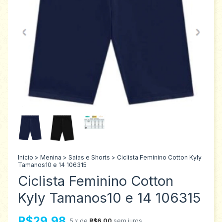
Início
>
Menina
>
Saias e Shorts
>
Ciclista Feminino Cotton Kyly
Tamanos10 e 14 106315
Ciclista Feminino Cotton
Kyly Tamanos10 e 14 106315
R$29,98
5
x de
R$6,00
sem juros