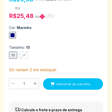
ou
R$25,48
no
Cor:
Marinho
Tamanho:
10
10
14
Só restam
2
em estoque!
Entregas para o CEP:
Alterar CEP
Calcule o frete e prazo de entrega