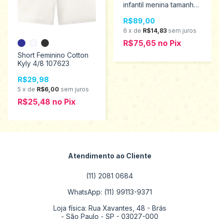
infantil menina tamanho
14 6033
R$89,00
6
x
de
R$14,83
sem juros
R$75,65
no
Pix
Short Feminino Cotton
Kyly 4/8 107623
R$29,98
5
x
de
R$6,00
sem juros
R$25,48
no
Pix
Atendimento ao Cliente
(11) 2081 0684
WhatsApp: (11) 99113-9371
Loja física: Rua Xavantes, 48 - Brás
- São Paulo - SP - 03027-000