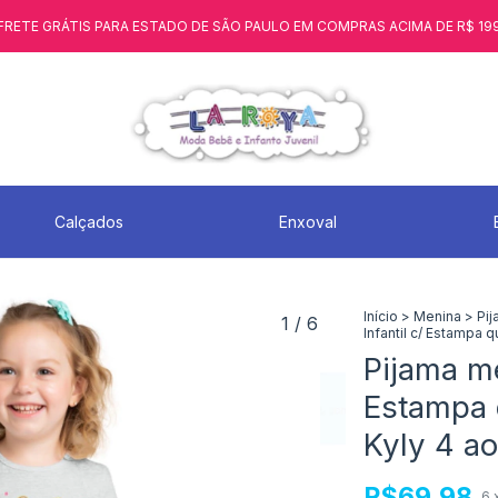
FRETE GRÁTIS PARA ESTADO DE SÃO PAULO EM COMPRAS ACIMA DE R$ 19
Calçados
Enxoval
Início
>
Menina
>
Pij
1
/
6
Infantil c/ Estampa 
Pijama me
Estampa 
Kyly 4 a
R$69,98
6