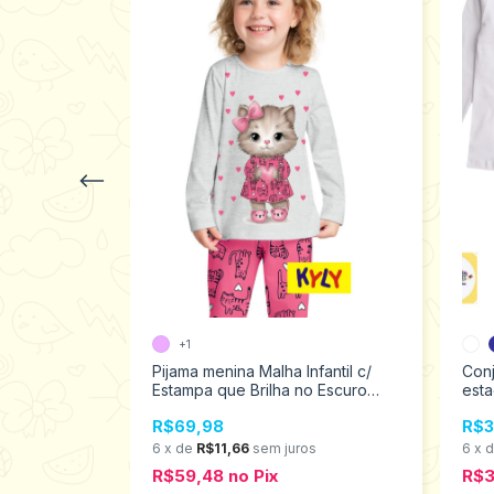
+1
tampa Brilha
Pijama menina Malha Infantil c/
Conj
ina Kyly
Estampa que Brilha no Escuro
esta
529
Kyly 4 ao 12 1000867
leg
R$69,98
R$3
tama
s
6
x
de
R$11,66
sem juros
6
x
R$59,48
no
Pix
R$