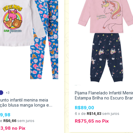
Pijama Flanelado Infantil Meni
+3
Estampa Brilha no Escuro Bran
unto infantil menina meia
Tamanhos 4 ao 10 54812
ção blusa manga longa e
R$89,00
ging estampada Analê
6
x
de
R$14,83
sem juros
9,98
nho 1 ao 3 505
R$75,65
no
Pix
de
R$6,66
sem juros
33,98
no
Pix