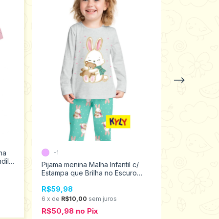
na
+1
+1
dili
Pijama menina Malha Infantil c/
Pijama Flane
Estampa que Brilha no Escuro
Brandili Ta
Kyly 1 ao 3 1000865
R$59,98
R$69,98
6
x
de
R$10,00
sem juros
6
x
de
R$11,6
R$50,98
no
Pix
R$59,48
n