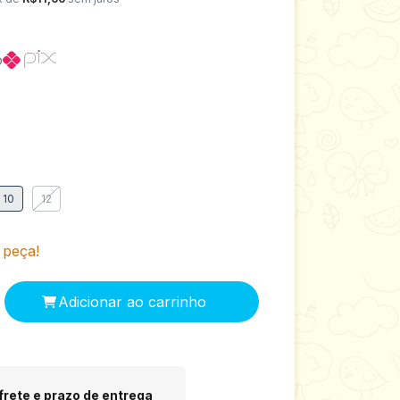
o
10
12
 peça!
 CEP:
Alterar CEP
frete e prazo de entrega