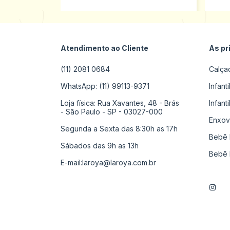
Atendimento ao Cliente
As pr
(11) 2081 0684
Calça
WhatsApp: (11) 99113-9371
Infant
Loja física: Rua Xavantes, 48 - Brás
Infant
- São Paulo - SP - 03027-000
Enxov
Segunda a Sexta das 8:30h as 17h
Bebê 
Sábados das 9h as 13h
Bebê 
E-mail:
laroya@laroya.com.br