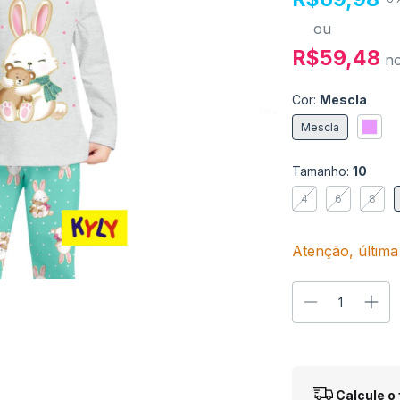
ou
R$59,48
n
Cor:
Mescla
Mescla
Tamanho:
10
4
6
8
Atenção, última
Entregas para o
Calcule o 