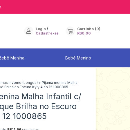
9
Login
/
Carrinho
(
0
)
Cadastre-se
R$0,00
Bebê Menina
Bebê Menino
amas Inverno (Longos)
>
Pijama menina Malha
que Brilha no Escuro Kyly 4 ao 12 1000865
nina Malha Infantil c/
que Brilha no Escuro
o 12 1000865
x de
R$11,66
sem juros