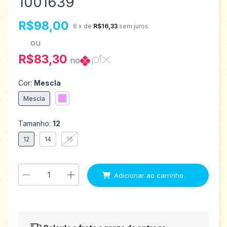
1001639
R$98,00
6
x de
R$16,33
sem juros
ou
R$83,30
no
Cor:
Mescla
Mescla
Tamanho:
12
12
14
16
Entregas para o CEP:
Alterar CEP