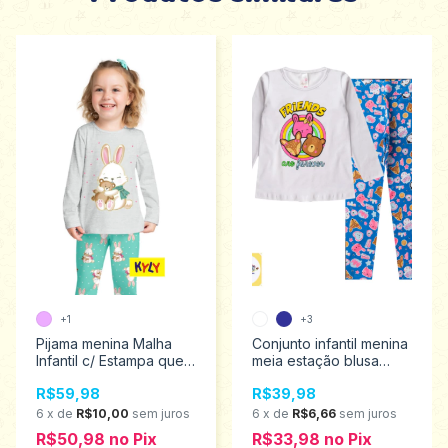
+1
+3
Pijama menina Malha
Conjunto infantil menina
Infantil c/ Estampa que
meia estação blusa
Brilha no Escuro Kyly 1
manga longa e legging
R$59,98
R$39,98
ao 3 1000865
estampada Analê
tamanho 1 ao 3 505
6
x
de
R$10,00
sem juros
6
x
de
R$6,66
sem juros
R$50,98
no
Pix
R$33,98
no
Pix