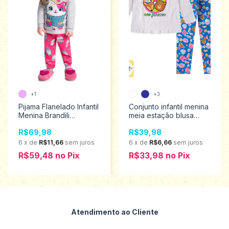
+1
+3
Pijama Flanelado Infantil
Conjunto infantil menina
Menina Brandili
meia estação blusa
Tamanhos 1 ao 3 54324
manga longa e legging
R$69,98
R$39,98
estampada Analê
tamanho 1 ao 3 505
6
x
de
R$11,66
sem juros
6
x
de
R$6,66
sem juros
R$59,48
no
Pix
R$33,98
no
Pix
Atendimento ao Cliente