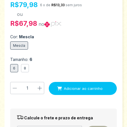
R$79,98
6
x de
R$13,33
sem juros
ou
R$67,98
no
Cor:
Mescla
Mescla
Tamanho:
6
6
8
Entregas para o CEP:
Alterar CEP
Calcule o frete e prazo de entrega