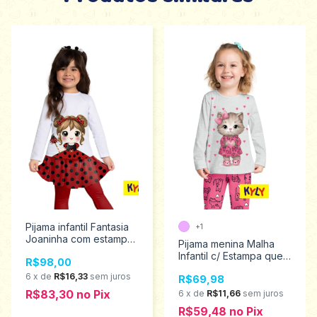
Pijama infantil Fantasia
+1
Joaninha com estampa
Pijama menina Malha
que brilha no escuro
Infantil c/ Estampa que
R$98,00
Kyly 2 ao 6 1000895
Brilha no Escuro Kyly 4
6
x
de
R$16,33
sem juros
R$69,98
ao 12 1000867
R$83,30
no
Pix
6
x
de
R$11,66
sem juros
R$59,48
no
Pix