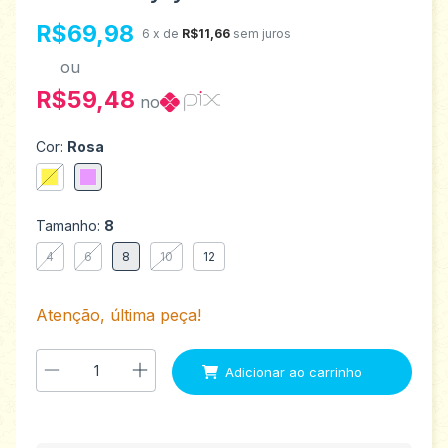
R$69,98
6
x de
R$11,66
sem juros
ou
R$59,48
no
Cor:
Rosa
Tamanho:
8
4
6
8
10
12
Atenção, última peça!