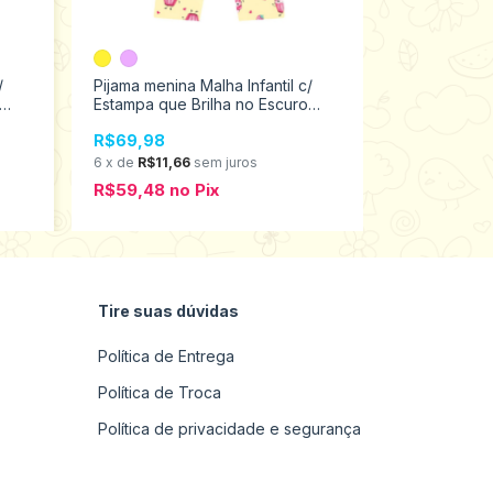
Pijama Flane
Estampa Bril
/
Pijama menina Malha Infantil c/
Tamanhos 4 
Estampa que Brilha no Escuro
R$89,00
Kyly 4/12 1000863
6
x
de
R$14,8
R$69,98
R$75,65
n
6
x
de
R$11,66
sem juros
R$59,48
no
Pix
Tire suas dúvidas
Política de Entrega
Política de Troca
Política de privacidade e segurança