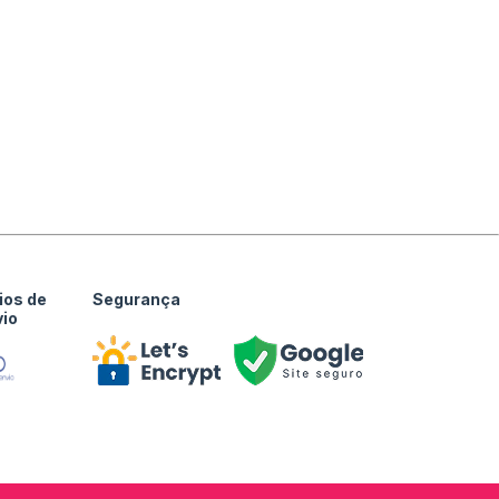
ios de
Segurança
vio