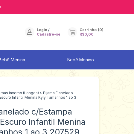
9
Login
/
Carrinho
(
0
)
Cadastre-se
R$0,00
Bebê Menina
Bebê Menino
amas Inverno (Longos)
>
Pijama Flanelado
Escuro Infantil Menina Kyly Tamanhos 1 ao 3
lanelado c/Estampa
 Escuro Infantil Menina
anhos 1 ao 3 207529