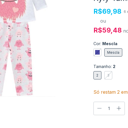
R$69,98
6
ou
R$59,48
n
Cor:
Mescla
Mescla
Tamanho:
2
2
3
Só restam
2
em 