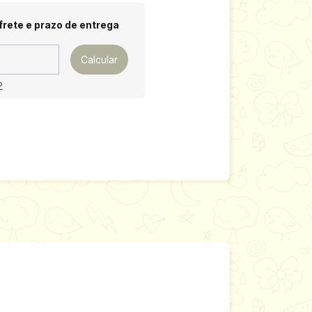
 CEP:
Alterar CEP
frete e prazo de entrega
Calcular
P