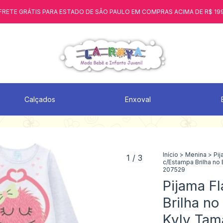
FRETE GRÁTIS PARA ESTADO DE SÃO PAULO EM COMPRAS ACIMA DE R$ 19
Calçados
Enxoval
Início
>
Menina
>
Pij
1
/
3
c/Estampa Brilha no 
207529
Pijama F
Brilha no
Kyly Tam