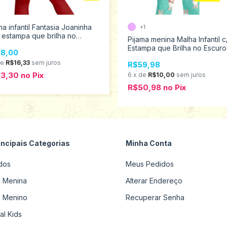
ma infantil Fantasia Joaninha
+1
estampa que brilha no
Pijama menina Malha Infantil c
ro Kyly 2 ao 6 1000895
Estampa que Brilha no Escuro
8,00
Kyly 1 ao 3 1000865
de
R$16,33
sem juros
R$59,98
83,30
no
Pix
6
x
de
R$10,00
sem juros
R$50,98
no
Pix
incipais Categorias
Minha Conta
dos
Meus Pedidos
il Menina
Alterar Endereço
il Menino
Recuperar Senha
al Kids