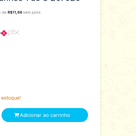
x de
R$11,66
sem juros
o
estoque!