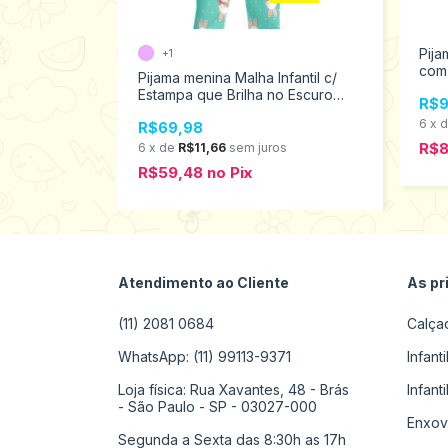
Pija
+1
com 
l longo em
Pijama menina Malha Infantil c/
escu
e brilha no
Estampa que Brilha no Escuro
R$9
111
Kyly 4 ao 12 1000865
6
x
R$69,98
R$
s
6
x
de
R$11,66
sem juros
R$59,48
no
Pix
Atendimento ao Cliente
As pr
(11) 2081 0684
Calça
WhatsApp: (11) 99113-9371
Infant
Loja física: Rua Xavantes, 48 - Brás
Infant
- São Paulo - SP - 03027-000
Enxov
Segunda a Sexta das 8:30h as 17h