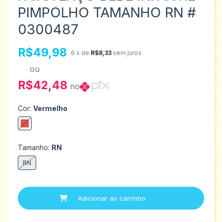
PIMPOLHO TAMANHO RN #
0300487
R$49,98
6
x de
R$8,33
sem juros
ou
R$42,48
no
Cor:
Vermelho
Tamanho:
RN
RN