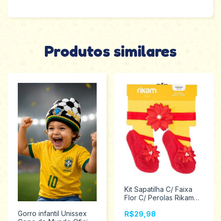
Produtos similares
Kit Sapatilha C/ Faixa
Flor C/ Perolas Rikam
0221 Vermelho
Gorro infantil Unissex
R$29,98
Tamanhos Rn/PP