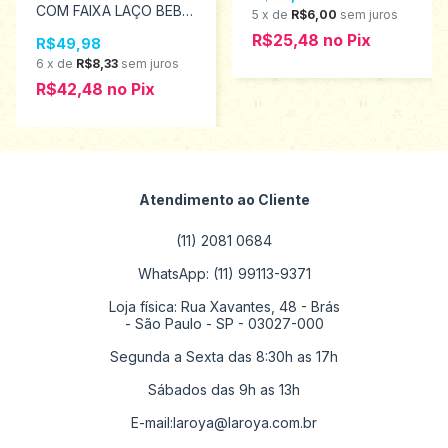
COM FAIXA LAÇO BEBÊ
5
x
de
R$6,00
sem juros
INFANTIL PIMPOLHO
R$25,48
no
Pix
R$49,98
TAMANHO RN #
0300487
6
x
de
R$8,33
sem juros
R$42,48
no
Pix
Atendimento ao Cliente
(11) 2081 0684
WhatsApp: (11) 99113-9371
Loja física: Rua Xavantes, 48 - Brás
- São Paulo - SP - 03027-000
Segunda a Sexta das 8:30h as 17h
Sábados das 9h as 13h
E-mail:
laroya@laroya.com.br