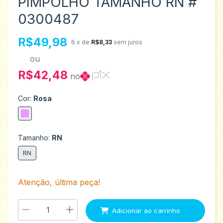
PIMPOLHO TAMANHO RN #
0300487
R$49,98
6
x de
R$8,33
sem juros
ou
R$42,48
no
Cor:
Rosa
Tamanho:
RN
RN
Atenção, última peça!