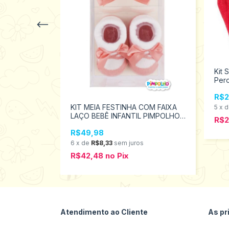
Kit 
Pero
Tam
R$2
do Mundo
KIT MEIA FESTINHA COM FAIXA
5
x
LAÇO BEBÊ INFANTIL PIMPOLHO
R$
TAMANHO RN # 0300487
R$49,98
s
6
x
de
R$8,33
sem juros
R$42,48
no
Pix
Atendimento ao Cliente
As pr