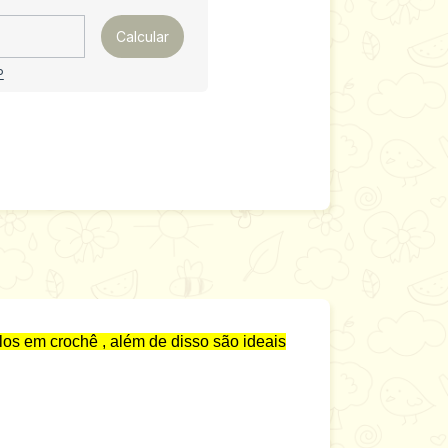
Calcular
P
los em crochê , além de disso são ideais