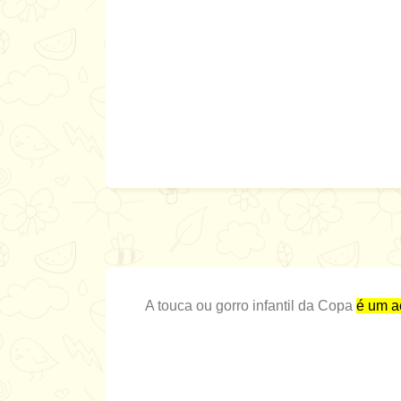
A touca ou gorro infantil da Copa
é um a