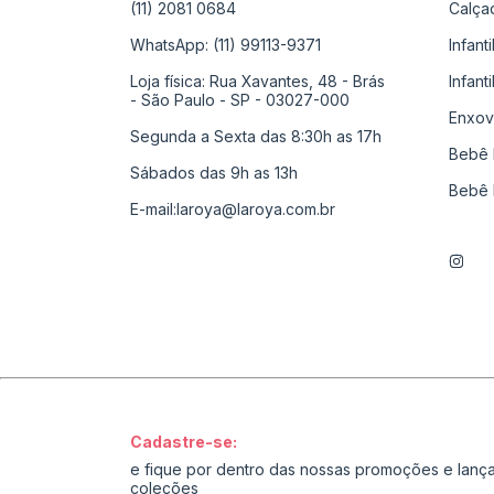
(11) 2081 0684
Calça
WhatsApp: (11) 99113-9371
Infant
Loja física: Rua Xavantes, 48 - Brás
Infant
- São Paulo - SP - 03027-000
Enxov
Segunda a Sexta das 8:30h as 17h
Bebê 
Sábados das 9h as 13h
Bebê 
E-mail:
laroya@laroya.com.br
Cadastre-se:
e fique por dentro das nossas promoções e lan
coleções