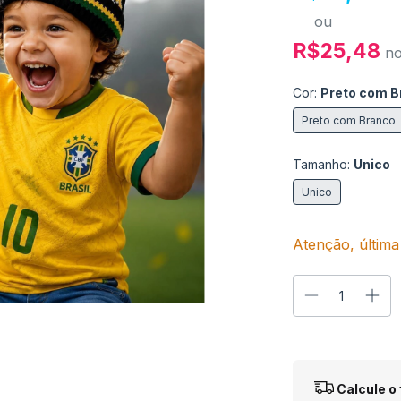
ou
R$25,48
n
Cor:
Preto com B
Preto com Branco
Tamanho:
Unico
Unico
Atenção, última
Entregas para o
Calcule o 