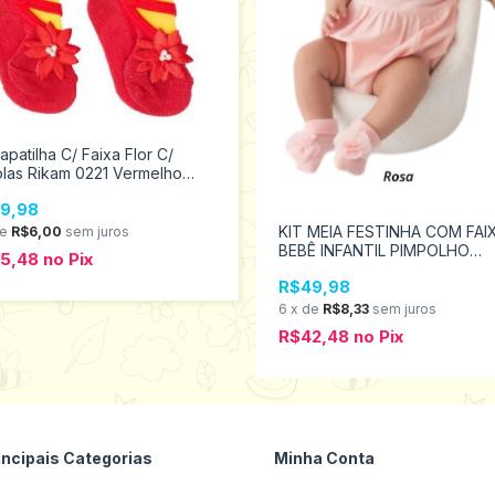
Sapatilha C/ Faixa Flor C/
las Rikam 0221 Vermelho
anhos Rn/PP
9,98
KIT MEIA FESTINHA COM FAI
de
R$6,00
sem juros
BEBÊ INFANTIL PIMPOLHO
25,48
no
Pix
TAMANHO RN # 0300487
R$49,98
6
x
de
R$8,33
sem juros
R$42,48
no
Pix
incipais Categorias
Minha Conta