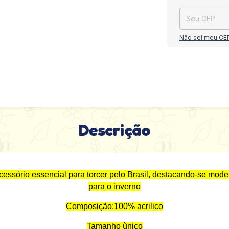
Não sei meu CE
Descrição
cessório essencial para torcer pelo Brasil, destacando-se mode
para o inverno
Composição:100% acrilico
Tamanho ùnico