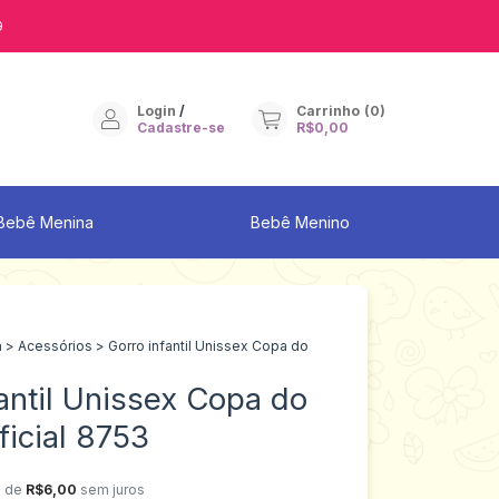
9
Login
/
Carrinho
(
0
)
Cadastre-se
R$0,00
Bebê Menina
Bebê Menino
a
>
Acessórios
>
Gorro infantil Unissex Copa do
antil Unissex Copa do
icial 8753
x de
R$6,00
sem juros