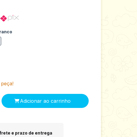
o
ranco
 peça!
 CEP:
Alterar CEP
frete e prazo de entrega