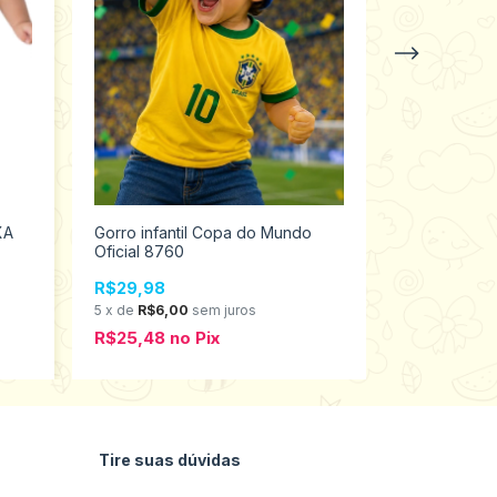
XA
Gorro infantil Copa do Mundo
KIT MEIA F
Oficial 8760
LAÇO BEBÊ 
TAMANHO R
R$29,98
R$49,98
5
x
de
R$6,00
sem juros
6
x
de
R$8,33
R$25,48
no
Pix
R$42,48
n
Tire suas dúvidas