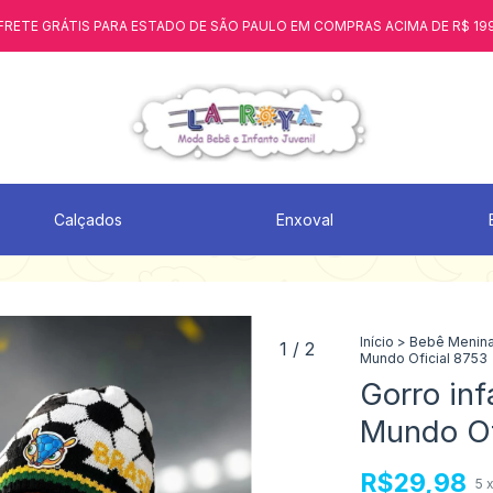
FRETE GRÁTIS PARA ESTADO DE SÃO PAULO EM COMPRAS ACIMA DE R$ 19
Calçados
Enxoval
Início
>
Bebê Menin
1
/
2
Mundo Oficial 8753
Gorro inf
Mundo Of
R$29,98
5