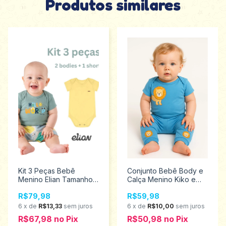
Produtos similares
Kit 3 Peças Bebê
Conjunto Bebê Body e
Menino Elian Tamanhos
Calça Menino Kiko e
P ao M 201298
Kika Tamanho M 13580
R$79,98
R$59,98
6
x
de
R$13,33
sem juros
6
x
de
R$10,00
sem juros
R$67,98
no
Pix
R$50,98
no
Pix