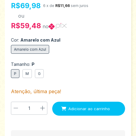
R$69,98
6
x de
R$11,66
sem juros
ou
R$59,48
no
Cor:
Amarelo com Azul
Amarelo com Azul
Tamanho:
P
P
M
G
Atenção, última peça!