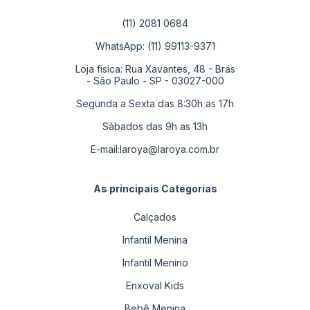
(11) 2081 0684
WhatsApp: (11) 99113-9371
Loja física: Rua Xavantes, 48 - Brás
- São Paulo - SP - 03027-000
Segunda a Sexta das 8:30h as 17h
Sábados das 9h as 13h
E-mail:
laroya@laroya.com.br
As principais Categorias
Calçados
Infantil Menina
Infantil Menino
Enxoval Kids
Bebê Menina