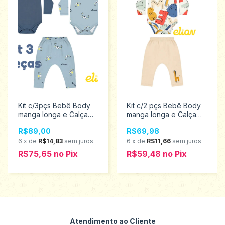
Kit c/3pçs Bebê Body
Kit c/2 pçs Bebê Body
manga longa e Calça
manga longa e Calça
sem Pé Menino azul
sem Pé Menino
R$89,00
R$69,98
Tamanhos P ao G Elian
Tamanhos P ao G Elian
201285
201284
6
x
de
R$14,83
sem juros
6
x
de
R$11,66
sem juros
R$75,65
no
Pix
R$59,48
no
Pix
Atendimento ao Cliente