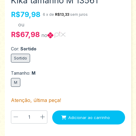
Kika tamanho M 13561
R$79,98
6
x de
R$13,33
sem juros
ou
R$67,98
no
Cor:
Sortido
Sortido
Tamanho:
M
M
Atenção, última peça!