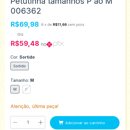
Petutinha tamanhos P ao M
006362
R$69,98
6
x de
R$11,66
sem juros
ou
R$59,48
no
Cor:
Sortido
Sortido
Tamanho:
M
M
P
Atenção, última peça!