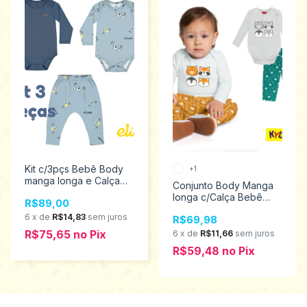
Kit c/3pçs Bebê Body
+1
manga longa e Calça
Conjunto Body Manga
sem Pé Menino azul
longa c/Calça Bebê
R$89,00
Tamanhos P ao G Elian
Infantil Menino Kyly
201285
6
x
de
R$14,83
sem juros
R$69,98
Tamanhos P ao G
1001202
R$75,65
no
Pix
6
x
de
R$11,66
sem juros
R$59,48
no
Pix