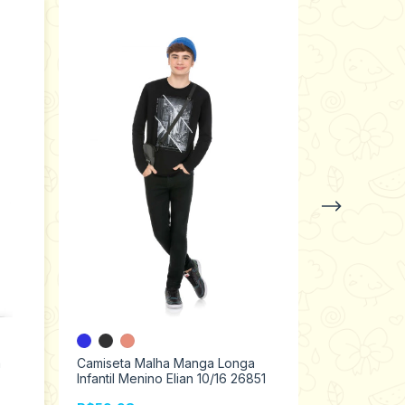
+2
a
Camiseta Malha Manga Longa
Camiseta B
Infantil Menino Elian 10/16 26851
menino Kyly