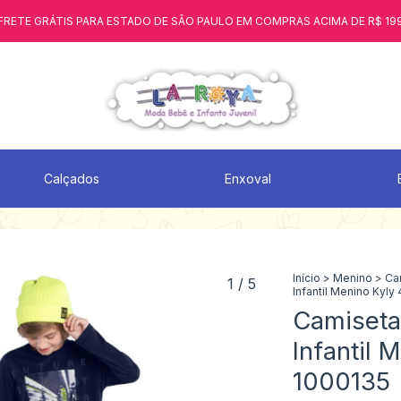
FRETE GRÁTIS PARA ESTADO DE SÃO PAULO EM COMPRAS ACIMA DE R$ 19
Calçados
Enxoval
Início
>
Menino
>
Ca
1
/
5
Infantil Menino Kyly
Camiseta
Infantil 
1000135