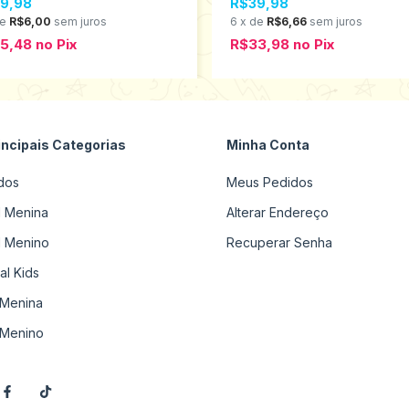
9,98
R$39,98
288/206293
de
R$6,00
sem juros
6
x
de
R$6,66
sem juros
25,48
no
Pix
R$33,98
no
Pix
incipais Categorias
Minha Conta
dos
Meus Pedidos
il Menina
Alterar Endereço
il Menino
Recuperar Senha
al Kids
Menina
Menino