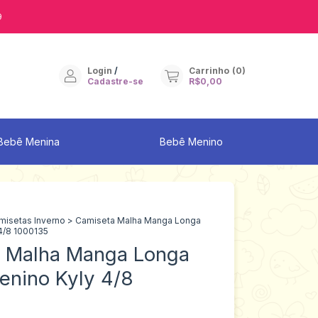
9
Login
/
Carrinho
(
0
)
Cadastre-se
R$0,00
Bebê Menina
Bebê Menino
misetas Inverno
>
Camiseta Malha Manga Longa
 4/8 1000135
 Malha Manga Longa
Menino Kyly 4/8