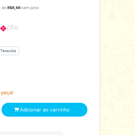
x de
R$6,66
sem juros
o
Teracota
 peça!