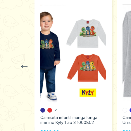
+1
 Infantil
Camiseta infantil manga longa
Cami
o com
menino Kyly 1 ao 3 1000802
Uni
06288
punh