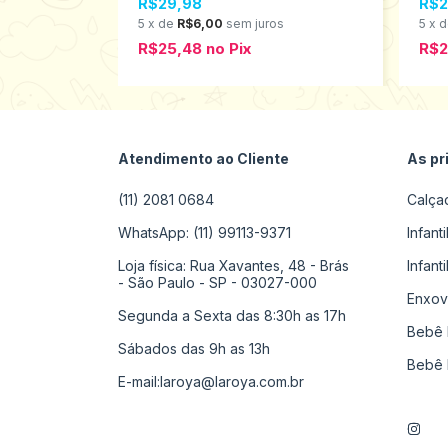
R$29,98
R$2
206
s
5
x
de
R$6,00
sem juros
5
x
R$25,48
no
Pix
R$
Atendimento ao Cliente
As pr
(11) 2081 0684
Calça
WhatsApp: (11) 99113-9371
Infant
Loja física: Rua Xavantes, 48 - Brás
Infant
- São Paulo - SP - 03027-000
Enxov
Segunda a Sexta das 8:30h as 17h
Bebê 
Sábados das 9h as 13h
Bebê 
E-mail:
laroya@laroya.com.br