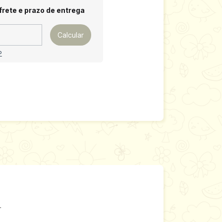
 CEP:
Alterar CEP
frete e prazo de entrega
Calcular
P
.