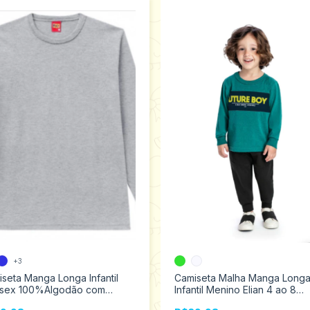
+3
seta Manga Longa Infantil
Camiseta Malha Manga Long
ssex 100%Algodão com
Infantil Menino Elian 4 ao 8
o Kyly 1 ao 3
221407