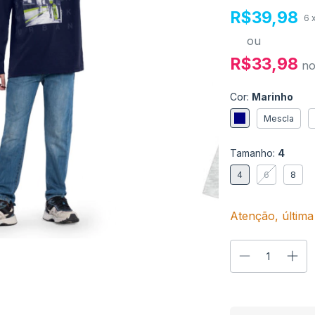
R$39,98
6
ou
R$33,98
n
Cor:
Marinho
Mescla
Tamanho:
4
4
6
8
Atenção, última