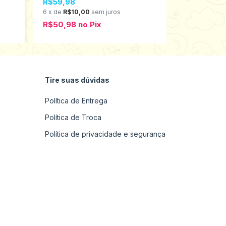
R$59,98
R$29,98
6
x
de
R$10,00
sem juros
5
x
de
R$6,0
R$50,98
no
Pix
R$25,48
n
Tire suas dúvidas
Política de Entrega
Política de Troca
Política de privacidade e segurança