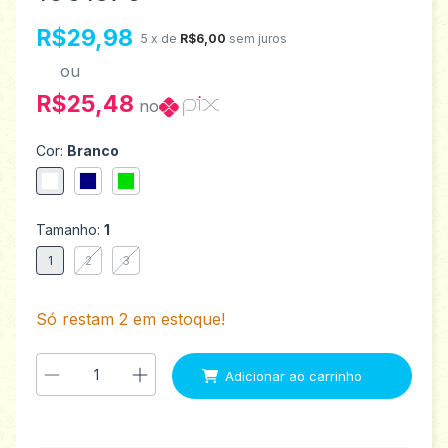
R$29,98
5
x de
R$6,00
sem juros
ou
R$25,48
no
Cor:
Branco
Tamanho:
1
1
2
3
Só restam
2
em estoque!