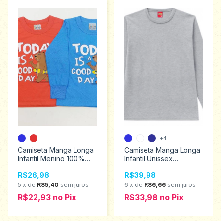
+4
Camiseta Manga Longa
Camiseta Manga Longa
Infantil Menino 100%
Infantil Unissex
algodão Catolele
100%Algodão com
R$26,98
R$39,98
Tamanhos 1 ao 3 2454
punho Kyly 4 ao 8
206288
5
x
de
R$5,40
sem juros
6
x
de
R$6,66
sem juros
R$22,93
no
Pix
R$33,98
no
Pix