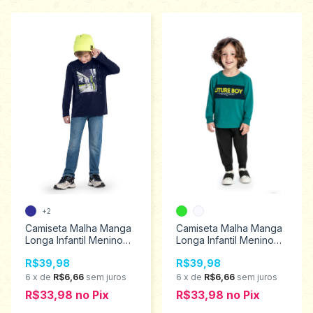
+2
Camiseta Malha Manga
Camiseta Malha Manga
Longa Infantil Menino
Longa Infantil Menino
Kyly 4/8 1000135
Elian 4 ao 8 221407
R$39,98
R$39,98
6
x
de
R$6,66
sem juros
6
x
de
R$6,66
sem juros
R$33,98
no
Pix
R$33,98
no
Pix