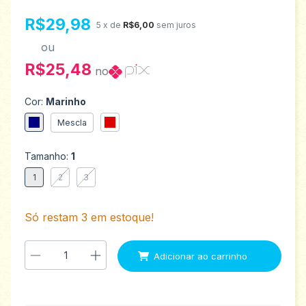
R$29,98
5
x de
R$6,00
sem juros
ou
R$25,48
no
Cor:
Marinho
Mescla
Tamanho:
1
1
2
3
Só restam
3
em estoque!