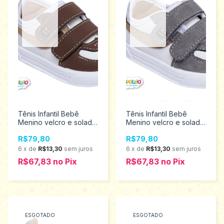
Tênis Infantil Bebê
Tênis Infantil Bebê
Menino velcro e solado
Menino velcro e solado
Emborrachado
Emborrachado
R$79,80
R$79,80
Pimpolho Tamanhos 16
Pimpolho Tamanhos 16
ao 21 0120343
ao 21 0120341
6
x
de
R$13,30
sem juros
6
x
de
R$13,30
sem juros
Promoção
Promoção
R$67,83
no
Pix
R$67,83
no
Pix
ESGOTADO
ESGOTADO