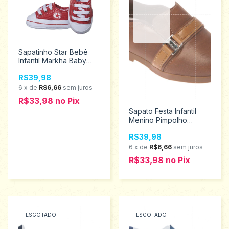
Sapatinho Star Bebê
Infantil Markha Baby
Tamanhos P ao M 501
R$39,98
6
x
de
R$6,66
sem juros
R$33,98
no
Pix
Sapato Festa Infantil
Menino Pimpolho
Tamanho 24 30149
R$39,98
6
x
de
R$6,66
sem juros
R$33,98
no
Pix
ESGOTADO
ESGOTADO