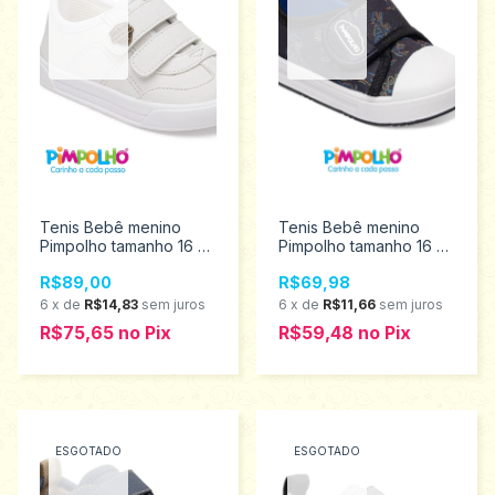
Tenis Bebê menino
Tenis Bebê menino
Pimpolho tamanho 16 ao
Pimpolho tamanho 16 ao
21 0120570
21 0120275
R$89,00
R$69,98
6
x
de
R$14,83
sem juros
6
x
de
R$11,66
sem juros
R$75,65
no
Pix
R$59,48
no
Pix
ESGOTADO
ESGOTADO