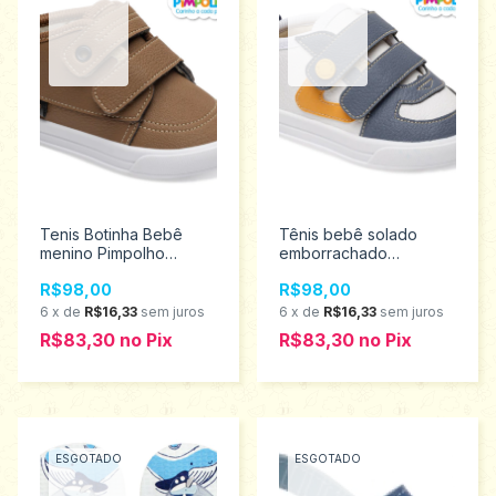
Tenis Botinha Bebê
Tênis bebê solado
menino Pimpolho
emborrachado
tamanho 18 ao 21
Pimpolho tamanho 18 ao
R$98,00
R$98,00
0120468
21 0120481
6
x
de
R$16,33
sem juros
6
x
de
R$16,33
sem juros
R$83,30
no
Pix
R$83,30
no
Pix
ESGOTADO
ESGOTADO