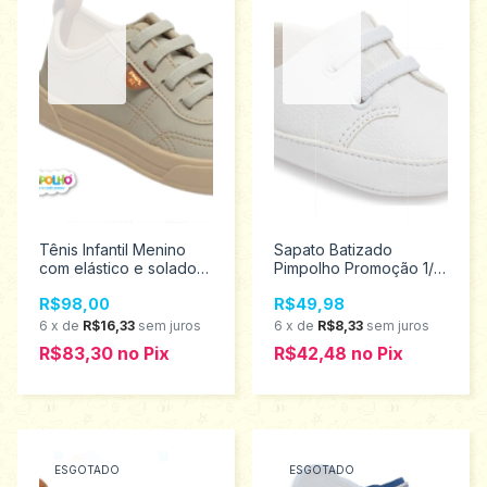
Tênis Infantil Menino
Sapato Batizado
com elástico e solado
Pimpolho Promoção 1/4
Emborrachado
16354
R$98,00
R$49,98
Pimpolho Tamanhos 22
ao 27 0130183
6
x
de
R$16,33
sem juros
6
x
de
R$8,33
sem juros
Promoção
R$83,30
no
Pix
R$42,48
no
Pix
ESGOTADO
ESGOTADO