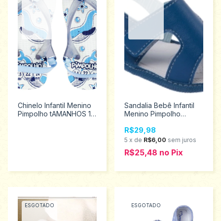
Chinelo Infantil Menino
Sandalia Bebê Infantil
Pimpolho tAMANHOS 17
Menino Pimpolho
AO 23 74323
Tamanhos 1 ao 4 65228
R$29,98
5
x
de
R$6,00
sem juros
R$25,48
no
Pix
ESGOTADO
ESGOTADO