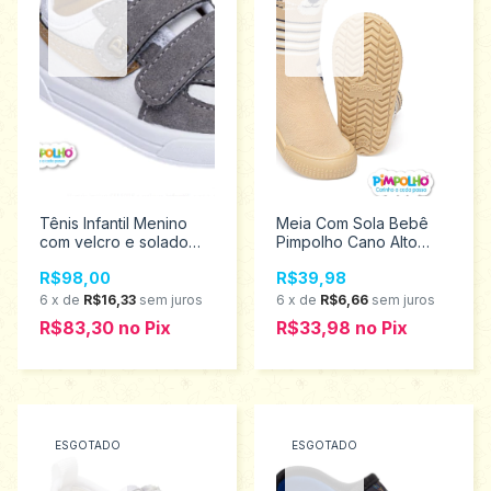
Tênis Infantil Menino
Meia Com Sola Bebê
com velcro e solado
Pimpolho Cano Alto
Emborrachado
Tigre 18 ao 23 0074308
R$98,00
R$39,98
Pimpolho 22/27
0130314Promoção
6
x
de
R$16,33
sem juros
6
x
de
R$6,66
sem juros
R$83,30
no
Pix
R$33,98
no
Pix
ESGOTADO
ESGOTADO