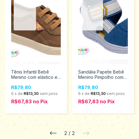
Tênis Infantil Bebê
Sandália Papete Bebê
Menino com elástico e
Menino Pimpolho com
solado Emborrachado
velcro Promoção 16/21
R$79,80
R$79,80
Pimpolho 16/20 0120178
0120230
Promoção
6
x
de
R$13,30
sem juros
6
x
de
R$13,30
sem juros
R$67,83
no
Pix
R$67,83
no
Pix
2
/
2