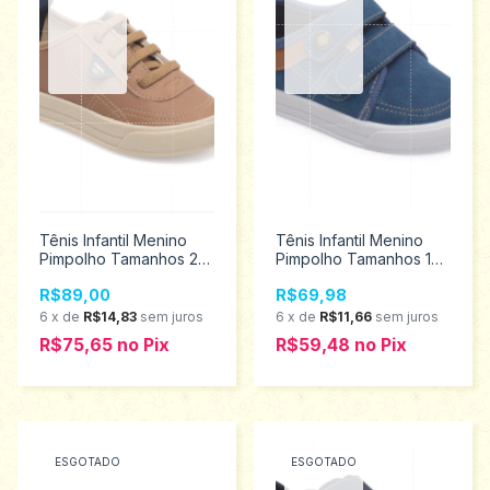
Tênis Infantil Menino
Tênis Infantil Menino
Pimpolho Tamanhos 22
Pimpolho Tamanhos 16
ao 27 34812
ao 21 120168
R$89,00
R$69,98
6
x
de
R$14,83
sem juros
6
x
de
R$11,66
sem juros
R$75,65
no
Pix
R$59,48
no
Pix
ESGOTADO
ESGOTADO