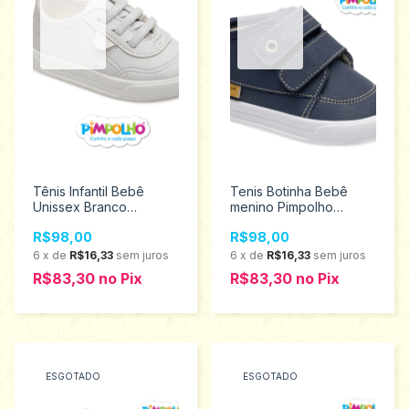
Tênis Infantil Bebê
Tenis Botinha Bebê
Unissex Branco
menino Pimpolho
Pimpolho Tamanhos 16
tamanho 16 ao 21
R$98,00
R$98,00
a 27 120180
0120467
6
x
de
R$16,33
sem juros
6
x
de
R$16,33
sem juros
R$83,30
no
Pix
R$83,30
no
Pix
ESGOTADO
ESGOTADO