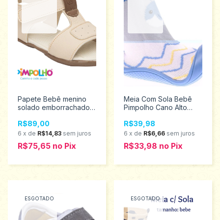
Papete Bebê menino
Meia Com Sola Bebê
solado emborrachado
Pimpolho Cano Alto
Pimpolho tamanho 16 ao
Baleia tamanho 16
R$89,00
R$39,98
21 0120562
0073539
6
x
de
R$14,83
sem juros
6
x
de
R$6,66
sem juros
R$75,65
no
Pix
R$33,98
no
Pix
ESGOTADO
ESGOTADO