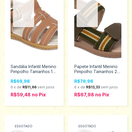
Sandália Infantil Menino
Papete Infantil Menino
Pimpolho Tamanhos 16
Pimpolho Tamanhos 22
ao 21 120217
ao 27 34476
R$69,98
R$79,98
6
x
de
R$11,66
sem juros
6
x
de
R$13,33
sem juros
R$59,48
no
Pix
R$67,98
no
Pix
ESGOTADO
ESGOTADO