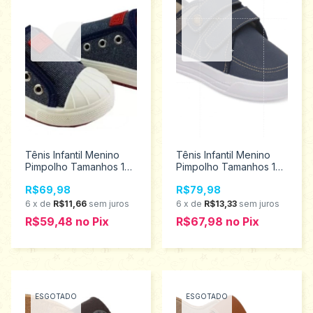
Tênis Infantil Menino
Tênis Infantil Menino
Pimpolho Tamanhos 16
Pimpolho Tamanhos 16
Ao 21 27926
ao 21 120409
R$69,98
R$79,98
6
x
de
R$11,66
sem juros
6
x
de
R$13,33
sem juros
R$59,48
no
Pix
R$67,98
no
Pix
ESGOTADO
ESGOTADO