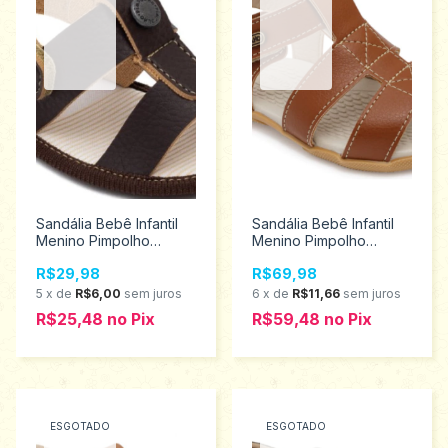
Sandália Bebê Infantil
Sandália Bebê Infantil
Menino Pimpolho
Menino Pimpolho
Tamanhos 1 ao 4 16269
Tamanhos 16 ao 21
R$29,98
R$69,98
28480
5
x
de
R$6,00
sem juros
6
x
de
R$11,66
sem juros
R$25,48
no
Pix
R$59,48
no
Pix
ESGOTADO
ESGOTADO