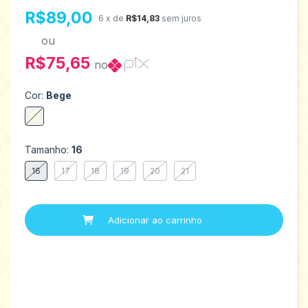
R$89,00
6
x de
R$14,83
sem juros
ou
R$75,65
no
Cor:
Bege
Tamanho:
16
16
17
18
19
20
21