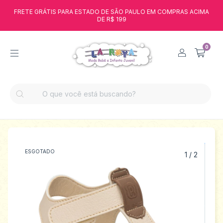
FRETE GRÁTIS PARA ESTADO DE SÃO PAULO EM COMPRAS ACIMA
DE R$ 199
0
ESGOTADO
1
/
2