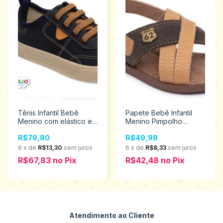
Tênis Infantil Bebê
Papete Bebê Infantil
Menino com elástico e
Menino Pimpolho
solado Emborrachado
Tamanhos 16 ao 21
R$79,80
R$49,98
Pimpolho Tamanhos 16
28146
ao 21 0120176
6
x
de
R$13,30
sem juros
6
x
de
R$8,33
sem juros
Promoção
R$67,83
no
Pix
R$42,48
no
Pix
Atendimento ao Cliente