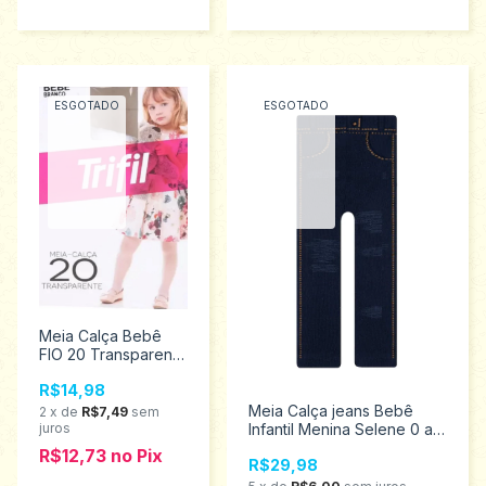
ESGOTADO
ESGOTADO
Meia Calça Bebê
FIO 20 Transparente
Trifil W06891
R$14,98
Meia Calça jeans Bebê
2
x
de
R$7,49
sem
juros
Infantil Menina Selene 0 a
12 meses - 9002.003.0.600
R$12,73
no
Pix
R$29,98