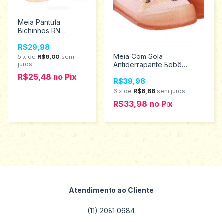
Meia Pantufa
Bichinhos RN
Pimpolho Mumu
R$29,98
Menina 0024901
Meia Com Sola
5
x
de
R$6,00
sem
juros
Antiderrapante Bebê
Pimpolho 0074378
R$25,48
no
Pix
R$39,98
6
x
de
R$6,66
sem juros
R$33,98
no
Pix
Atendimento ao Cliente
(11) 2081 0684