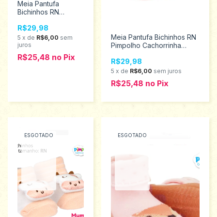
Meia Pantufa
Bichinhos RN
Pimpolho
R$29,98
Borboletinha Menina
97491
Meia Pantufa Bichinhos RN
5
x
de
R$6,00
sem
juros
Pimpolho Cachorrinha
Menina 80244
R$25,48
no
Pix
R$29,98
5
x
de
R$6,00
sem juros
R$25,48
no
Pix
ESGOTADO
ESGOTADO