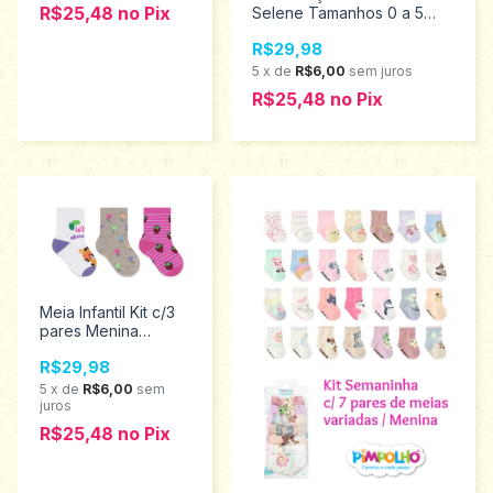
R$25,48
no
Pix
Selene Tamanhos 0 a 5
Meses /5 a 12 / 1 a 2 anos
R$29,98
9000.002.500/826/786/551
5
x
de
R$6,00
sem juros
R$25,48
no
Pix
Meia Infantil Kit c/3
pares Menina
Selene 17 ao 20
R$29,98
1451.002.0.998
5
x
de
R$6,00
sem
juros
R$25,48
no
Pix