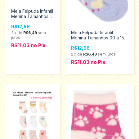
Meia Felpuda Infantil
Menina Tamanhos
00 a 15 - Pimpolho
R$12,98
94454
Meia Felpuda Infantil
2
x
de
R$6,49
sem
juros
Menina Tamanhos 00 a 15 -
Pimpolho 94451
R$11,03
no
Pix
R$12,98
2
x
de
R$6,49
sem juros
R$11,03
no
Pix