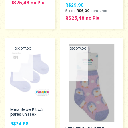
Tamanho unico 0 a 7
R$25,48
no
Pix
R$29,98
meses 8391
5
x
de
R$6,00
sem juros
R$25,48
no
Pix
ESGOTADO
ESGOTADO
Meia Bebê Kit c/3
pares unissex
Pimpolho RN 8794
R$24,98