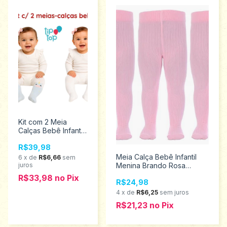
Kit com 2 Meia
Calças Bebê Infantil
Menina Tip Top
R$39,98
Tamanho RN
2150044
Meia Calça Bebê Infantil
6
x
de
R$6,66
sem
juros
Menina Brando Rosa
Tamanho P
R$33,98
no
Pix
R$24,98
4
x
de
R$6,25
sem juros
R$21,23
no
Pix