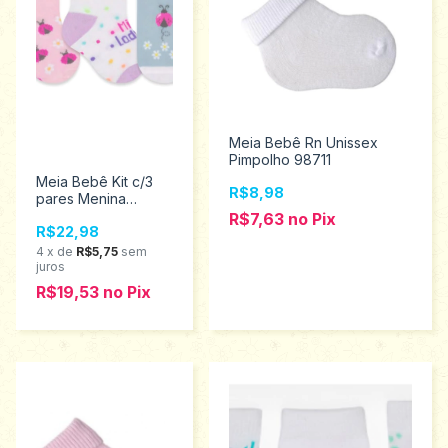
Meia Bebê Rn Unissex
Pimpolho 98711
Meia Bebê Kit c/3
R$8,98
pares Menina
Selene 17ao 20
R$7,63
no
Pix
R$22,98
1360.001.0.999
4
x
de
R$5,75
sem
juros
R$19,53
no
Pix