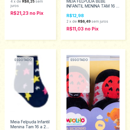
MEIA FELPUDA BEBÊ
4
x
de
R$6,25
sem
juros
INFANTIL MENINA TAM 16 A
20 - PIMPOLHO 94475
R$21,23
no
Pix
R$12,98
2
x
de
R$6,49
sem juros
R$11,03
no
Pix
ESGOTADO
ESGOTADO
Meia Felpuda Infantil
Menina Tam 16 a 20