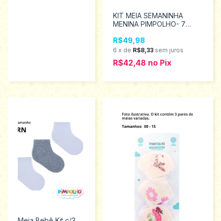
KIT MEIA SEMANINHA
MENINA PIMPOLHO- 7
PARES- TAMANHO 00-15
R$49,98
0300387
6
x
de
R$8,33
sem juros
R$42,48
no
Pix
Meia Bebê Kit c/3