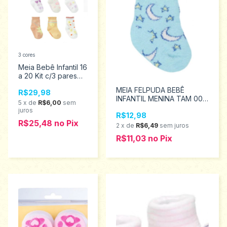
3 cores
Meia Bebê Infantil 16
a 20 Kit c/3 pares
Menina Pimpolho
MEIA FELPUDA BEBÊ
R$29,98
0300615
INFANTIL MENINA TAM 00
5
x
de
R$6,00
sem
A 15 - PIMPOLHO 94452
juros
R$12,98
R$25,48
no
Pix
2
x
de
R$6,49
sem juros
R$11,03
no
Pix