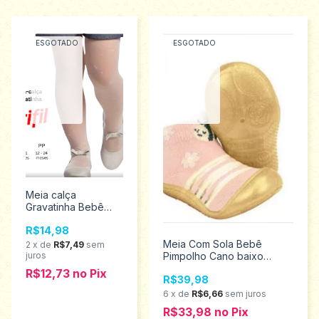
ESGOTADO
ESGOTADO
Meia calça
Gravatinha Bebê
Trifil 05 a11 Meses
R$14,98
BB 001
Meia Com Sola Bebê
2
x
de
R$7,49
sem
juros
Pimpolho Cano baixo
Abelha tamanho 22
R$12,73
no
Pix
R$39,98
0074270
6
x
de
R$6,66
sem juros
R$33,98
no
Pix