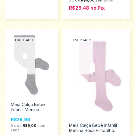
5
x
de
R$6,00
sem juros
R$25,48
no
Pix
ESGOTADO
ESGOTADO
Meia Calça Bebê
Infantil Menina
Mescla Pimpolho
R$29,98
Tamanho unico 0 a
7 meses 8395
Meia Calça Bebê Infantil
5
x
de
R$6,00
sem
juros
Menina Rosa Pimpolho