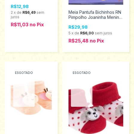
- Pimpolho 94476
R$12,98
Meia Pantufa Bichinhos RN
2
x
de
R$6,49
sem
juros
Pimpolho Joaninha Menina
80242
R$11,03
no
Pix
R$29,98
5
x
de
R$6,00
sem juros
R$25,48
no
Pix
ESGOTADO
ESGOTADO