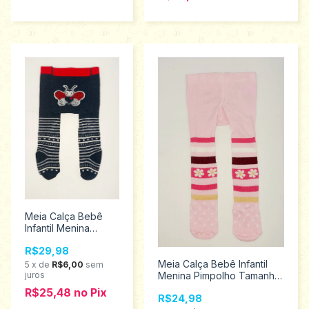
Meia Calça Bebê
Infantil Menina
Listrada Pimpolho
R$29,98
Tamanho unico 0 a
7 meses 8249
Meia Calça Bebê Infantil
5
x
de
R$6,00
sem
juros
Menina Pimpolho Tamanho
unico 16 a 20 8251
R$25,48
no
Pix
R$24,98