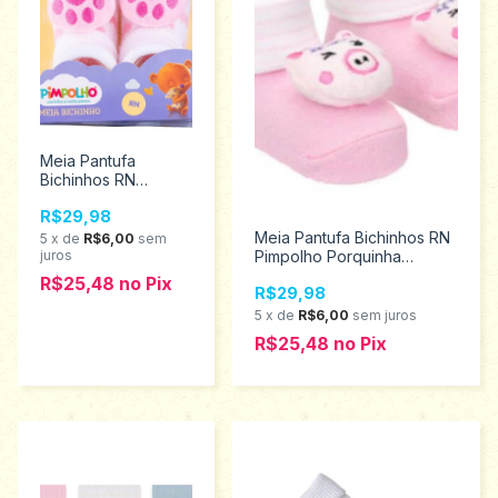
Meia Pantufa
Bichinhos RN
Pimpolho Patinhas
R$29,98
Menina 80244
Meia Pantufa Bichinhos RN
5
x
de
R$6,00
sem
juros
Pimpolho Porquinha
Menina 97713
R$25,48
no
Pix
R$29,98
5
x
de
R$6,00
sem juros
R$25,48
no
Pix