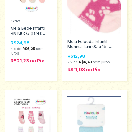
3 cores
Meia Bebê Infantil
RN Kit c/3 pares
Menina Pimpolho
Meia Felpuda Infantil
R$24,98
0300786
Menina Tam 00 a 15 -
4
x
de
R$6,25
sem
Pimpolho 94456
juros
R$12,98
R$21,23
no
Pix
2
x
de
R$6,49
sem juros
R$11,03
no
Pix