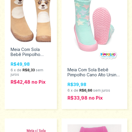
Meia Com Sola
Bebê Pimpolho
Cano Alto 18 ao 23
R$49,98
0074302
Meia Com Sola Bebê
6
x
de
R$8,33
sem
juros
Pimpolho Cano Alto Ursinha
18 ao 23 0074290
R$42,48
no
Pix
R$39,98
6
x
de
R$6,66
sem juros
R$33,98
no
Pix