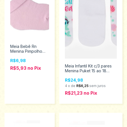
Meia Bebê Rn
Menina Pimpolho
89814
R$6,98
Meia Infantil Kit c/3 pares
R$5,93
no
Pix
Menina Puket 15 ao 18
010203779
R$24,98
4
x
de
R$6,25
sem juros
R$21,23
no
Pix