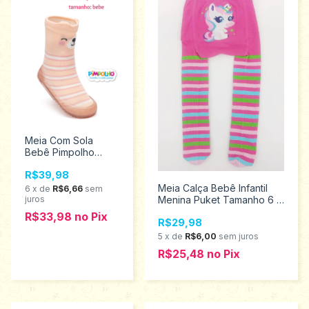
Meia Com Sola
Bebê Pimpolho
Cano Alto Ursinha 18
R$39,98
ao 23 0074300
Meia Calça Bebê Infantil
6
x
de
R$6,66
sem
juros
Menina Puket Tamanho 6 A
12Meses 010202329-499
R$33,98
no
Pix
R$29,98
5
x
de
R$6,00
sem juros
R$25,48
no
Pix