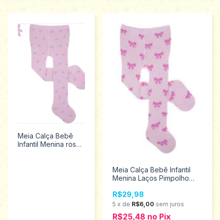
Meia Calça Bebê
Infantil Menina rosa
Pimpolho Tamanho
unico 0 a 7 meses
8367
Meia Calça Bebê Infantil
Menina Laços Pimpolho
Tamanho unico 0 a 7
R$29,98
meses 8367
5
x
de
R$6,00
sem juros
R$25,48
no
Pix