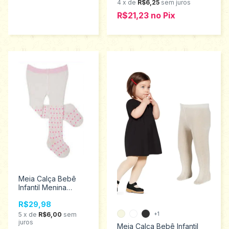
4
x
de
R$6,25
sem juros
R$21,23
no
Pix
Meia Calça Bebê
Infantil Menina
Pimpolho Tamanho
R$29,98
unico 0 a 7 meses
8249
5
x
de
R$6,00
sem
+1
juros
Meia Calça Bebê Infantil