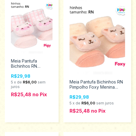
Meia Pantufa
Bichinhos RN
Pimpolho Pig
R$29,98
Menina 0024902
Meia Pantufa Bichinhos RN
5
x
de
R$6,00
sem
juros
Pimpolho Foxy Menina
0024904
R$25,48
no
Pix
R$29,98
5
x
de
R$6,00
sem juros
R$25,48
no
Pix