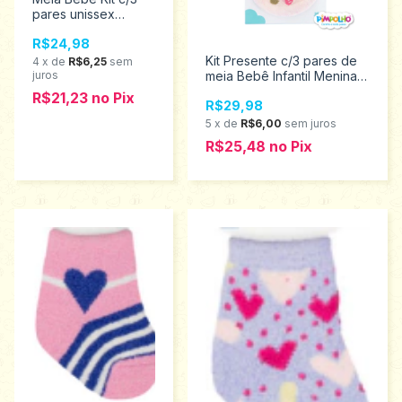
pares unissex
Pimpolho RN 8797
R$24,98
Kit Presente c/3 pares de
4
x
de
R$6,25
sem
juros
meia Bebê Infantil Menina
Pimpolho Tamanho RN
R$21,23
no
Pix
R$29,98
0300981
5
x
de
R$6,00
sem juros
R$25,48
no
Pix