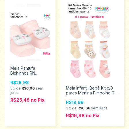
Meia Pantufa
Bichinhos RN
Pimpolho Kitty
R$29,98
Menina 0024903
Meia Infantil Bebê Kit c/3
5
x
de
R$6,00
sem
juros
pares Menina Pimpolho 0 a
15 0300613
R$25,48
no
Pix
R$19,98
3
x
de
R$6,66
sem juros
R$16,98
no
Pix