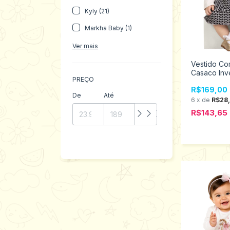
Kyly (21)
Markha Baby (1)
Ver mais
Vestido Co
Casaco In
PREÇO
menina Mil
R$169,00
De
Até
6
x
de
R$28,
R$143,65