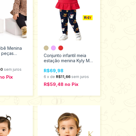
ebê Menina
3 peças
Conjunto infantil meia
estação menina Kyly M
ao G 1001510
50
sem juros
R$69,98
no
Pix
6
x
de
R$11,66
sem juros
R$59,48
no
Pix