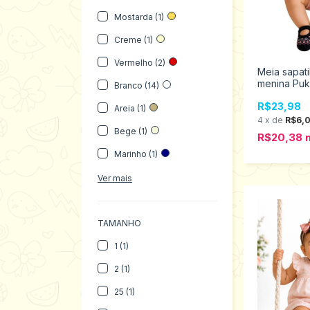
Mostarda (1)
Creme (1)
Vermelho (2)
Meia sapat
menina Puk
Branco (14)
R$23,98
Areia (1)
4
x
de
R$6,
Bege (1)
R$20,38
Marinho (1)
Ver mais
TAMANHO
1 (1)
2 (1)
25 (1)