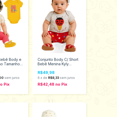
 Bebê Body e
Conjunto Body C/ Short
no Tamanho
Bebê Menina Kyly
437
Tamanho M 110830
R$49,98
00
sem juros
6
x
de
R$8,33
sem juros
no
Pix
R$42,48
no
Pix