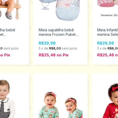
ilha bebê
Meia sapatilha bebê
Meia Infantil
et
menina Frozen Puket
menina Sel
010201889
2315.001.2.
R$29,98
R$29,98
00
sem juros
5
x
de
R$6,00
sem juros
5
x
de
R$6,0
no
Pix
R$25,48
no
Pix
R$25,48
n