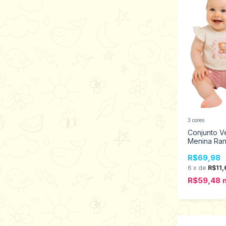
3 cores
Conjunto V
Menina Ra
Tamanhos P
R$69,98
6
x
de
R$11,
R$59,48