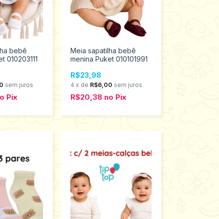
lha bebê
Meia sapatilha bebê
t 010203111
menina Puket 010101991
R$23,98
0
sem juros
4
x
de
R$6,00
sem juros
o
Pix
R$20,38
no
Pix