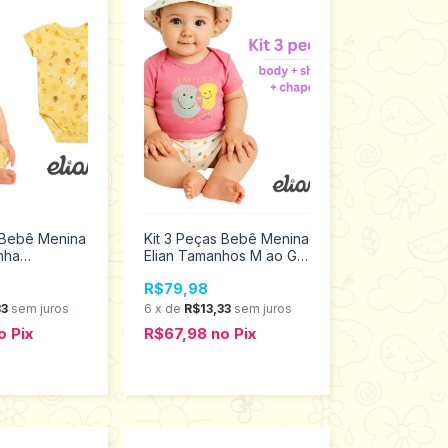
s Bebê Menina
Kit 3 Peças Bebê Menina
inha
Elian Tamanhos M ao GG
 ao M 211623
211619
R$79,98
33
sem juros
6
x
de
R$13,33
sem juros
o
Pix
R$67,98
no
Pix