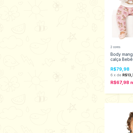
2 cores
Body mang
calça Bebê
M ao GG 2
R$79,98
6
x
de
R$13,
R$67,98