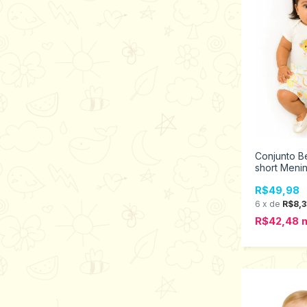
Conjunto B
short Menin
Tamanho M
R$49,98
6
x
de
R$8,3
R$42,48