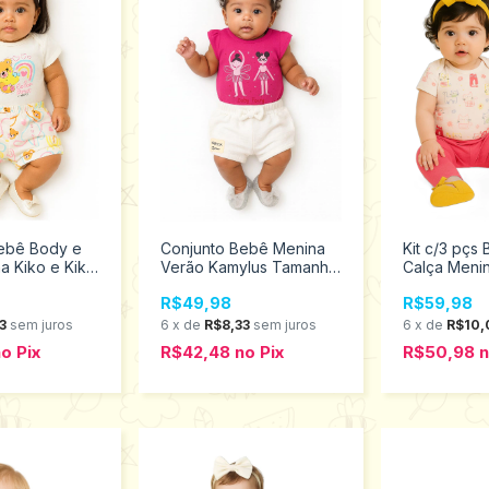
ebê Body e
Conjunto Bebê Menina
Kit c/3 pçs
a Kiko e Kika
Verão Kamylus Tamanho
Calça Meni
 12958
P 53682
M Elian 211
R$49,98
R$59,98
3
sem juros
6
x
de
R$8,33
sem juros
6
x
de
R$10,
no
Pix
R$42,48
no
Pix
R$50,98