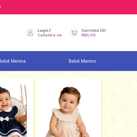
9
Login
/
Carrinho
(
0
)
Cadastre-se
R$0,00
Bebê Menina
Bebê Menino