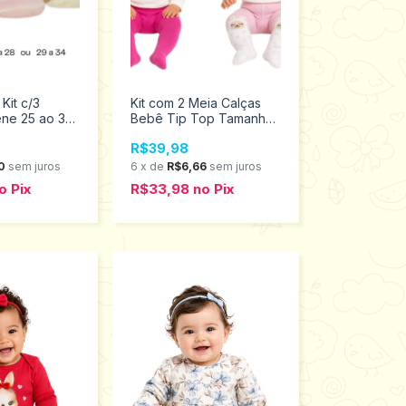
 Kit c/3
Kit com 2 Meia Calças
ene 25 ao 34
Bebê Tip Top Tamanho
999
RN 2150044
R$39,98
0
sem juros
6
x
de
R$6,66
sem juros
o
Pix
R$33,98
no
Pix