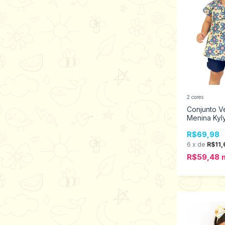
2 cores
Conjunto V
Menina Kyl
M ao G 100
R$69,98
6
x
de
R$11,
R$59,48