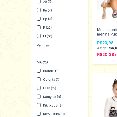
29 (1)
Rn (4)
Pp (3)
P (22)
Meia sapat
menina Puk
M (61)
010202962
R$23,98
Ver mais
4
x
de
R$6,
R$20,38
MARCA
Brandili (1)
Coloritá (1)
Elian (15)
Kamylus (4)
Kiki Xodó (3)
Kiko E Kika (9)