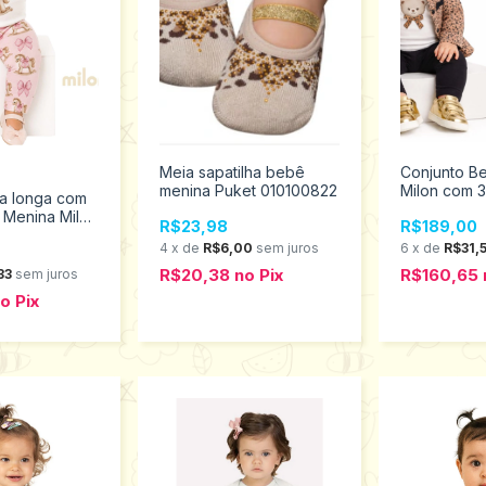
Meia sapatilha bebê
Conjunto B
menina Puket 010100822
Milon com 
a longa com
2001646
 Menina Milon
R$23,98
R$189,00
001427
4
x
de
R$6,00
sem juros
6
x
de
R$31,
R$20,38
no
Pix
R$160,65
33
sem juros
no
Pix