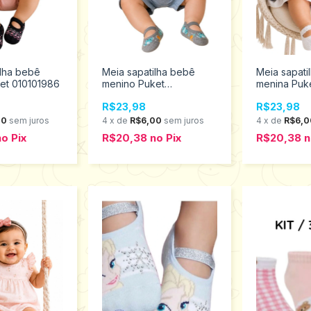
ilha bebê
Meia sapatilha bebê
Meia sapati
et 010101986
menino Puket
menina Puke
010203489
R$23,98
R$23,98
00
sem juros
4
x
de
R$6,00
sem juros
4
x
de
R$6,0
no
Pix
R$20,38
no
Pix
R$20,38
n