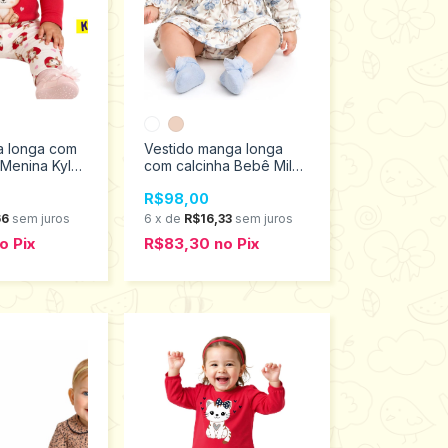
 longa com
Vestido manga longa
 Menina Kyly
com calcinha Bebê Milon
01477
G ao GG 2001411
R$98,00
66
sem juros
6
x
de
R$16,33
sem juros
o
Pix
R$83,30
no
Pix