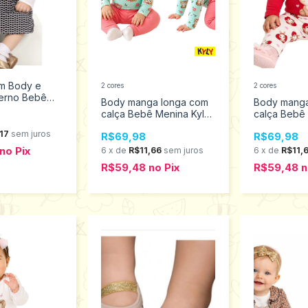
m Body e
2 cores
2 cores
verno Bebê
Body manga longa com
Body manga
on 2001420
calça Bebê Menina Kyly
calça Bebê
M ao G 1001476
M ao GG 10
17
sem juros
R$69,98
R$69,98
no
Pix
6
x
de
R$11,66
sem juros
6
x
de
R$11,
R$59,48
no
Pix
R$59,48
n