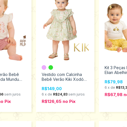
Kit 3 Peça
Elian Abelh
erão Bebê
Vestido com Calcinha
Tamanhos P
nda Mundu
Bebê Verão Kiki Xodó
R$79,98
 ao G 10210
tamanhos M ao G
6
x
de
R$13,
R$149,00
1150018
R$67,98
n
66
sem juros
6
x
de
R$24,83
sem juros
no
Pix
R$126,65
no
Pix