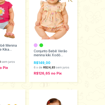
ebê Menina
e Kika
Conjunto Bebê Verão
13113
menina kiki Xodó
tamanhos M ao G
3
sem juros
R$149,00
1770003
o
Pix
6
x
de
R$24,83
sem juros
R$126,65
no
Pix