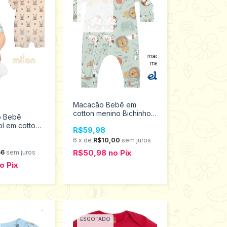
Macacão Bebê em
cotton menino Bichinhos
o Bebê
Elian 211574
l em cotton
R$59,98
on Tamanhos
6
x
de
R$10,00
sem juros
1123
R$50,98
no
Pix
66
sem juros
o
Pix
ESGOTADO