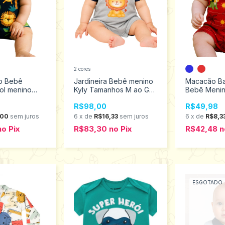
2 cores
o Bebê
Jardineira Bebê menino
Macacão Ba
ol menino
Kyly Tamanhos M ao G
Bebê Menin
hos P ao G
1001134
Tamanhos P
R$98,00
R$49,98
1001130
,00
sem juros
6
x
de
R$16,33
sem juros
6
x
de
R$8,3
no
Pix
R$83,30
no
Pix
R$42,48
n
ESGOTADO