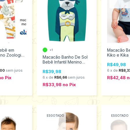
ebê em
Macacão B
+1
ino Zoologico
Kiko e Kik
Macacão Banho De Sol
4
13530
Bebê Infantil Menino
R$49,98
100% Algodão Brandili
,00
sem juros
6
x
de
R$8,3
R$39,98
Tamanhos P ao G 24705
no
Pix
R$42,48
n
6
x
de
R$6,66
sem juros
R$33,98
no
Pix
ESGOTADO
ESGOTADO