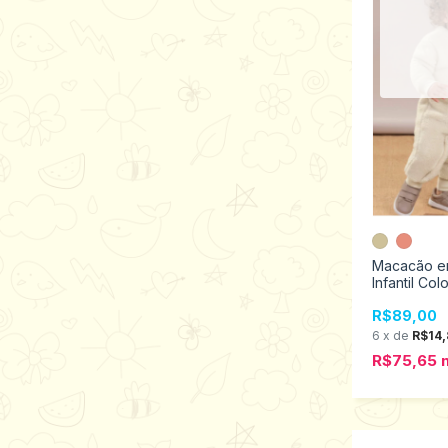
Macacão e
Infantil Colo
Tamanhos 
R$89,00
70078
6
x
de
R$14,
R$75,65