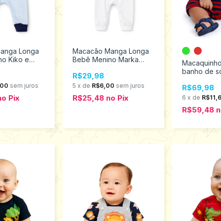
anga Longa
Macacão Manga Longa
o Kiko e
Bebê Menino Marka
Macaquinh
Baby 2998
banho de s
R$29,98
Kyly Taman
,00
sem juros
5
x
de
R$6,00
sem juros
R$69,98
1001227
no
Pix
R$25,48
no
Pix
6
x
de
R$11,
R$59,48
n