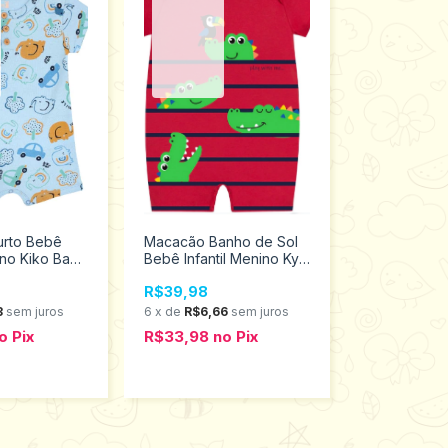
rto Bebê
Macacão Banho de Sol
nino Kiko Baby
Bebê Infantil Menino Kyly
13555
Tamanho P 111422
R$39,98
3
sem juros
6
x
de
R$6,66
sem juros
o
Pix
R$33,98
no
Pix