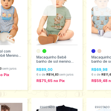
ol com
ebê Menino
Macaquinho Bebê
Macaquinh
a tamanho M
banho de sol menino
banho de so
Milon Tamanhos M ao G
menino Mil
3
sem juros
R$89,00
R$69,98
2001126
M ao G 200
no
Pix
6
x
de
R$14,83
sem juros
6
x
de
R$11,
R$75,65
no
Pix
R$59,48
n
ESGOTADO
ESGOTADO