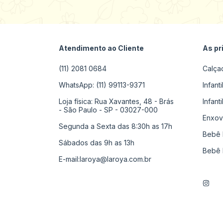
Atendimento ao Cliente
As pr
(11) 2081 0684
Calça
WhatsApp: (11) 99113-9371
Infant
Loja física: Rua Xavantes, 48 - Brás
Infant
- São Paulo - SP - 03027-000
Enxov
Segunda a Sexta das 8:30h as 17h
Bebê 
Sábados das 9h as 13h
Bebê 
E-mail:
laroya@laroya.com.br