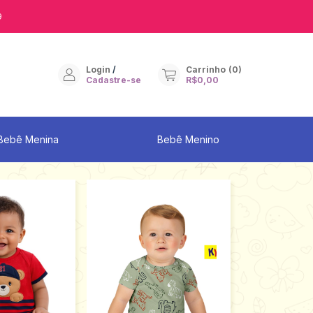
9
Login
/
Carrinho
(
0
)
Cadastre-se
R$0,00
Bebê Menina
Bebê Menino