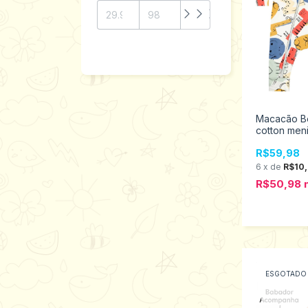
Macacão B
cotton men
Elian 21157
R$59,98
6
x
de
R$10
R$50,98
ESGOTADO