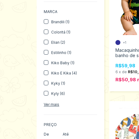
MARCA
Brandili (1)
Coloritá (1)
Elian (2)
+1
Macaquinh
Estilinho (1)
banho de s
Kyly Taman
Kiko Baby (1)
R$59,98
1001131
6
x
de
R$10
Kiko E Kika (4)
R$50,98
Kyky (1)
Kyly (6)
Ver mais
PREÇO
De
Até