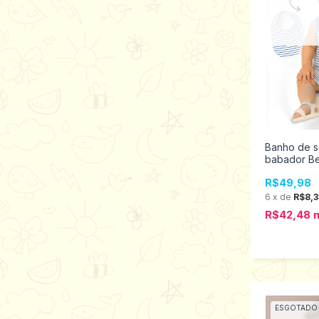
Banho de s
babador B
Kiko e Kik
R$49,98
13529
6
x
de
R$8,3
R$42,48
ESGOTADO