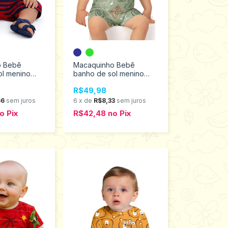
o Bebê
Macaquinho Bebê
ol menino
banho de sol menino
hos M ao G
Kyly Tamanhos M ao G
R$49,98
1001225
66
sem juros
6
x
de
R$8,33
sem juros
o
Pix
R$42,48
no
Pix