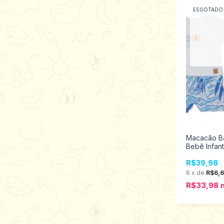
ESGOTADO
Macacão B
Bebê Infant
Estilinho 
R$39,98
0201156
6
x
de
R$6,
R$33,98