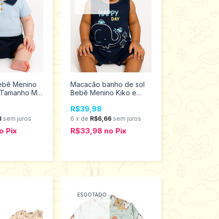
ebê Menino
Macacão banho de sol
a Tamanho M
Bebê Menino Kiko e
Kika Tamanho M 13554
R$39,98
3
sem juros
6
x
de
R$6,66
sem juros
o
Pix
R$33,98
no
Pix
ESGOTADO