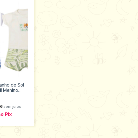
anho de Sol
il Menino
Tamanho M
66
sem juros
no
Pix