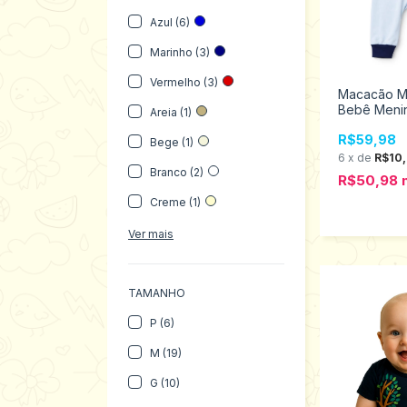
Azul (6)
Marinho (3)
Vermelho (3)
Macacão M
Bebê Menin
Areia (1)
Kika 13532
R$59,98
Bege (1)
6
x
de
R$10
Branco (2)
R$50,98
Creme (1)
Ver mais
TAMANHO
P (6)
M (19)
G (10)