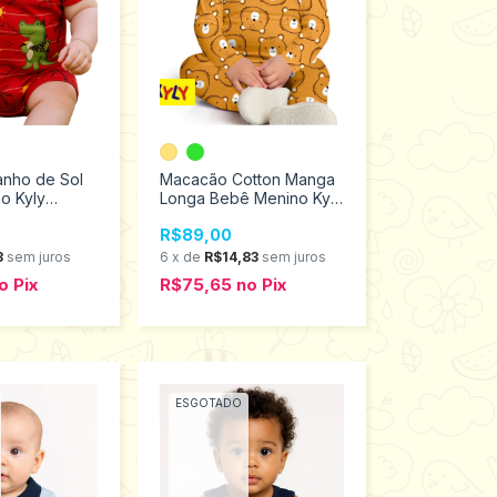
nho de Sol
Macacão Cotton Manga
o Kyly
Longa Bebê Menino Kyly
 ao G
Tamanho M ao G
R$89,00
1000718
3
sem juros
6
x
de
R$14,83
sem juros
o
Pix
R$75,65
no
Pix
ESGOTADO