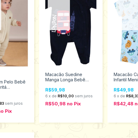
Macacão Suedine
Macacão Cu
Manga Longa Bebê
Infantil Me
m Pelo Bebê
Infantil Meninino Tip Top
Tamanho M 
ritá
R$59,98
R$49,98
Tamanhos RN ao G
M ao G
10181503
6
x
de
R$10,00
sem juros
6
x
de
R$8,3
R$50,98
no
Pix
R$42,48
n
83
sem juros
no
Pix