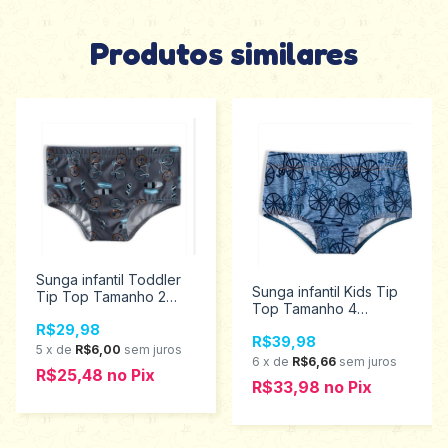
Produtos similares
Sunga infantil Toddler
Sunga infantil Kids Tip
Tip Top Tamanho 2
Top Tamanho 4
2236319
3236333
R$29,98
R$39,98
5
x
de
R$6,00
sem juros
6
x
de
R$6,66
sem juros
R$25,48
no
Pix
R$33,98
no
Pix