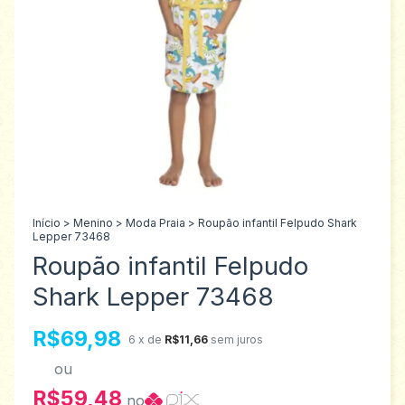
Início
>
Menino
>
Moda Praia
>
Roupão infantil Felpudo Shark
Lepper 73468
Roupão infantil Felpudo
Shark Lepper 73468
R$69,98
6
x de
R$11,66
sem juros
ou
R$59,48
no