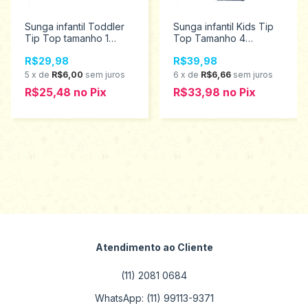
Sunga infantil Toddler
Sunga infantil Kids Tip
Tip Top tamanho 1
Top Tamanho 4
2236326
3236333
R$29,98
R$39,98
5
x
de
R$6,00
sem juros
6
x
de
R$6,66
sem juros
R$25,48
no
Pix
R$33,98
no
Pix
Atendimento ao Cliente
(11) 2081 0684
WhatsApp: (11) 99113-9371