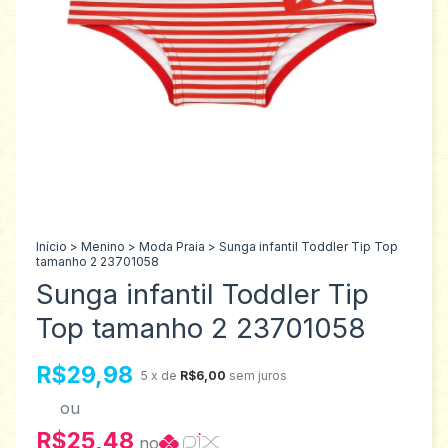
Início
>
Menino
>
Moda Praia
>
Sunga infantil Toddler Tip Top
tamanho 2 23701058
Sunga infantil Toddler Tip
Top tamanho 2 23701058
R$29,98
5
x de
R$6,00
sem juros
ou
R$25,48
no