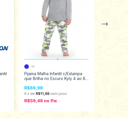
+1
+1
ntil
Pijama Malha Infantil c/Estampa
Pijama Malha
que Brilha no Escuro Kyly 4 ao 8
ao 3 20725
1000168
R$69,98
R$39,98
6
x
de
R$11,66
sem juros
6
x
de
R$6,6
R$59,48
no
Pix
R$33,98
n