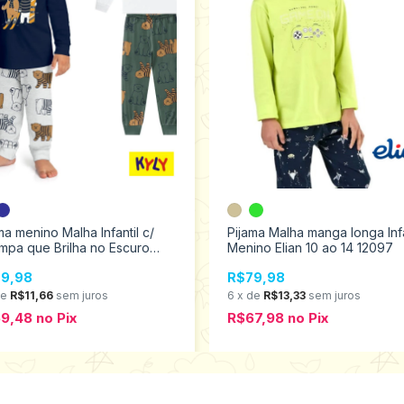
ma menino Malha Infantil c/
Pijama Malha manga longa Infa
mpa que Brilha no Escuro
Menino Elian 10 ao 14 12097
 4/12 1000876
9,98
R$79,98
de
R$11,66
sem juros
6
x
de
R$13,33
sem juros
59,48
no
Pix
R$67,98
no
Pix