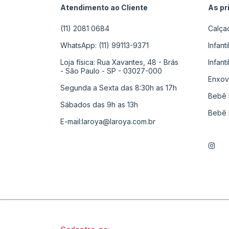
Atendimento ao Cliente
As pr
(11) 2081 0684
Calça
WhatsApp: (11) 99113-9371
Infant
Loja física: Rua Xavantes, 48 - Brás
Infant
- São Paulo - SP - 03027-000
Enxov
Segunda a Sexta das 8:30h as 17h
Bebê 
Sábados das 9h as 13h
Bebê 
E-mail:
laroya@laroya.com.br