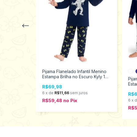
Pijama Flanelado Infantil Menino
Estampa Brilha no Escuro Kyly 1
ntil Menino
Pija
ao 3 207252
uro Kyly 2
Esta
R$69,98
Kyly
6
x
de
R$11,66
sem juros
R$6
R$59,48
no
Pix
s
6
x
R$