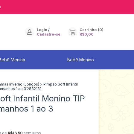
9
Login
/
Carrinho
(
0
)
Cadastre-se
R$0,00
Bebê Menina
Bebê Menino
jamas Inverno (Longos)
>
Pimpão Soft Infantil
amanhos 1 ao 3 2832131
ft Infantil Menino TIP
manhos 1 ao 3
x de
R$16,50
sem juros