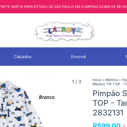
FRETE GRÁTIS PARA ESTADO DE SÃO PAULO EM COMPRAS ACIMA DE R$ 19
Calçados
Enxoval
Início
>
Menino
>
Pi
1
/
3
Menino TIP TOP - T
Pimpão So
TOP - Ta
2832131
R$99,00
6