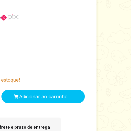
o
estoque!
 CEP:
Alterar CEP
frete e prazo de entrega