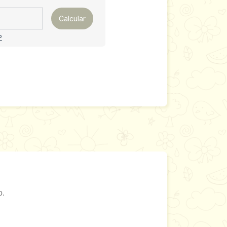
Calcular
P
o.