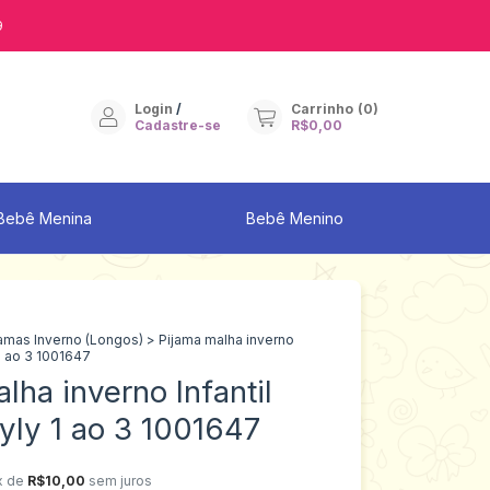
9
Login
/
Carrinho
(
0
)
Cadastre-se
R$0,00
Bebê Menina
Bebê Menino
jamas Inverno (Longos)
>
Pijama malha inverno
 1 ao 3 1001647
lha inverno Infantil
yly 1 ao 3 1001647
x de
R$10,00
sem juros