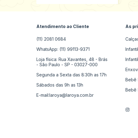
Atendimento ao Cliente
As pr
(11) 2081 0684
Calça
WhatsApp: (11) 99113-9371
Infant
Loja física: Rua Xavantes, 48 - Brás
Infant
- São Paulo - SP - 03027-000
Enxov
Segunda a Sexta das 8:30h as 17h
Bebê 
Sábados das 9h as 13h
Bebê 
E-mail:
laroya@laroya.com.br