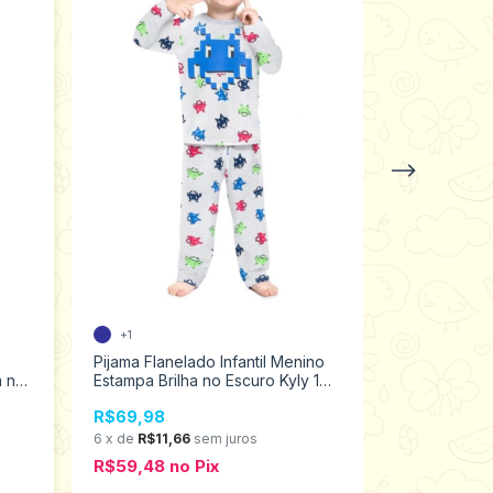
+1
Pijama Flanelado Infantil Menino
Pijama malha
a no
Estampa Brilha no Escuro Kyly 1
Menino Esta
ao 3 207550
Kyly 10 ao 
R$69,98
R$89,00
6
x
de
R$11,66
sem juros
6
x
de
R$14,8
R$59,48
no
Pix
R$75,65
n