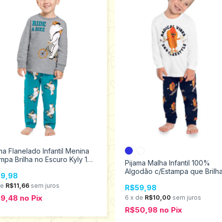
ma Flanelado Infantil Menina
mpa Brilha no Escuro Kyly 1
Pijama Malha Infantil 100%
3 208142
Algodão c/Estampa que Brilh
9,98
Escuro Kyly 2 ao 3 1000458
de
R$11,66
sem juros
R$59,98
59,48
no
Pix
6
x
de
R$10,00
sem juros
R$50,98
no
Pix