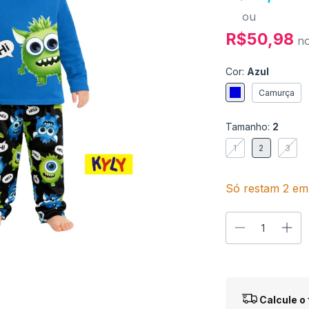
ou
R$50,98
n
Cor:
Azul
Camurça
Tamanho:
2
1
2
3
Só restam
2
em 
Entregas para o
Calcule o 