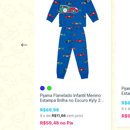
Pija
Esta
nga Infantil
Pijama Flanelado Infantil Menino
ao 
4 12097
Estampa Brilha no Escuro Kyly 2
R$6
ao 3 1000178
6
x
R$69,98
R$
s
6
x
de
R$11,66
sem juros
R$59,48
no
Pix