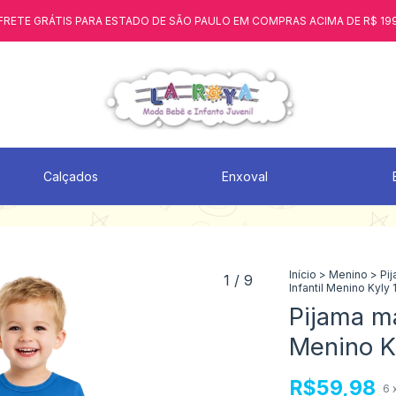
FRETE GRÁTIS PARA ESTADO DE SÃO PAULO EM COMPRAS ACIMA DE R$ 19
Calçados
Enxoval
Início
>
Menino
>
Pi
1
/
9
Infantil Menino Kyly
Pijama ma
Menino K
R$59,98
6