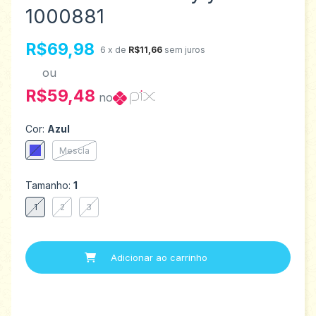
1000881
R$69,98
6
x de
R$11,66
sem juros
ou
R$59,48
no
Cor:
Azul
Mescla
Tamanho:
1
1
2
3