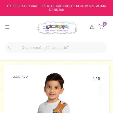
FRETE GRÁTIS PARA ESTADO DE SÃO PAULO EM COMPRAS ACIMA
DE R$ 199
0
ESGOTADO
1
/
6