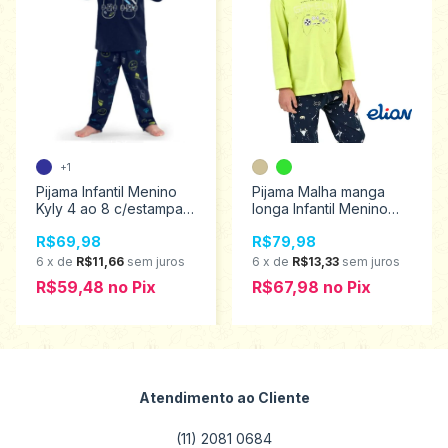
+1
Pijama Infantil Menino
Pijama Malha manga
Kyly 4 ao 8 c/estampa
longa Infantil Menino
que brilha no escuro
Elian 10 ao 14 12097
R$69,98
R$79,98
1000170
6
x
de
R$11,66
sem juros
6
x
de
R$13,33
sem juros
R$59,48
no
Pix
R$67,98
no
Pix
Atendimento ao Cliente
(11) 2081 0684