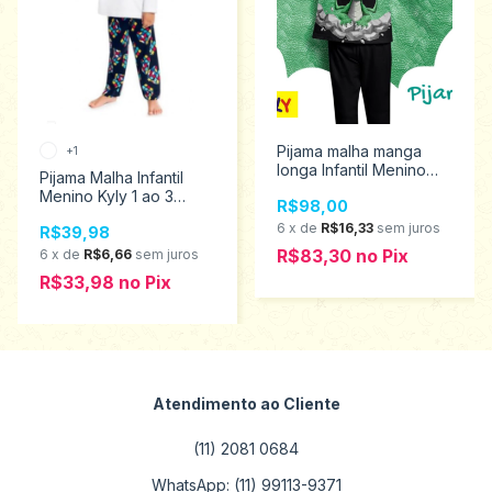
Pijama malha manga
+1
longa Infantil Menino
Pijama Malha Infantil
Estampa Brilha no
Menino Kyly 1 ao 3
R$98,00
Escuro Kyly 2 ao 6
207250
1000883
6
x
de
R$16,33
sem juros
R$39,98
R$83,30
no
Pix
6
x
de
R$6,66
sem juros
R$33,98
no
Pix
Atendimento ao Cliente
(11) 2081 0684
WhatsApp: (11) 99113-9371