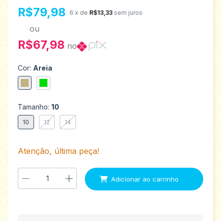
R$79,98
6
x de
R$13,33
sem juros
ou
R$67,98
no
Cor:
Areia
Tamanho:
10
10
12
14
Atenção, última peça!