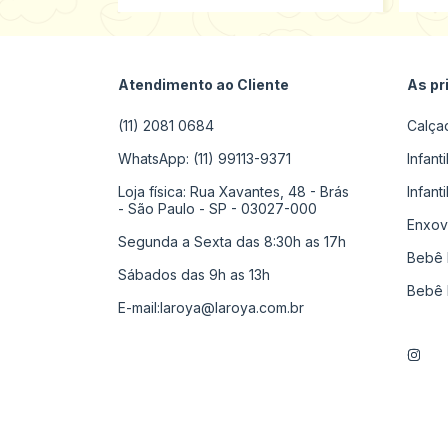
Atendimento ao Cliente
As pr
(11) 2081 0684
Calça
WhatsApp: (11) 99113-9371
Infant
Loja física: Rua Xavantes, 48 - Brás
Infant
- São Paulo - SP - 03027-000
Enxov
Segunda a Sexta das 8:30h as 17h
Bebê 
Sábados das 9h as 13h
Bebê 
E-mail:
laroya@laroya.com.br