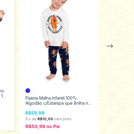
ino
+1
 1
Pijama Malha Infantil 100%
Pijama Flane
Algodão c/Estampa que Brilha no
Estampa Bril
Escuro Kyly 2 ao 3 1000458
ao 3 20755
R$59,98
R$69,98
6
x
de
R$10,00
sem juros
6
x
de
R$11,6
R$50,98
no
Pix
R$59,48
n