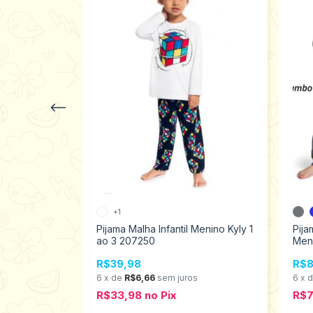
+1
ntil Menino
Pijama Malha Infantil Menino Kyly 1
Pija
uro Kyly 2
ao 3 207250
Meni
Kyly
R$39,98
R$8
s
6
x
de
R$6,66
sem juros
6
x
R$33,98
no
Pix
R$