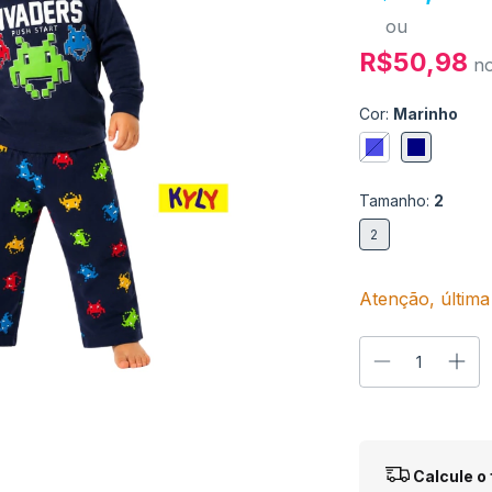
ou
R$50,98
n
Cor:
Marinho
Tamanho:
2
2
Atenção, última
Entregas para o
Calcule o 