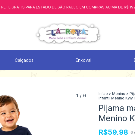
FRETE GRÁTIS PARA ESTADO DE SÃO PAULO EM COMPRAS ACIMA DE R$ 19
Calçados
Enxoval
Início
>
Menino
>
Pi
1
/
6
Infantil Menino Kyly
Pijama ma
Menino K
R$59,98
6