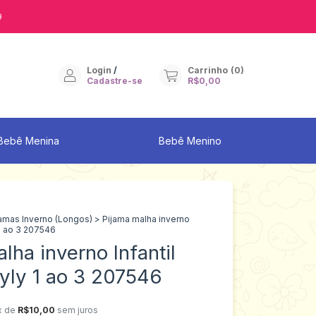
9
Login
/
Carrinho
(
0
)
Cadastre-se
R$0,00
Bebê Menina
Bebê Menino
jamas Inverno (Longos)
>
Pijama malha inverno
 1 ao 3 207546
lha inverno Infantil
yly 1 ao 3 207546
x de
R$10,00
sem juros