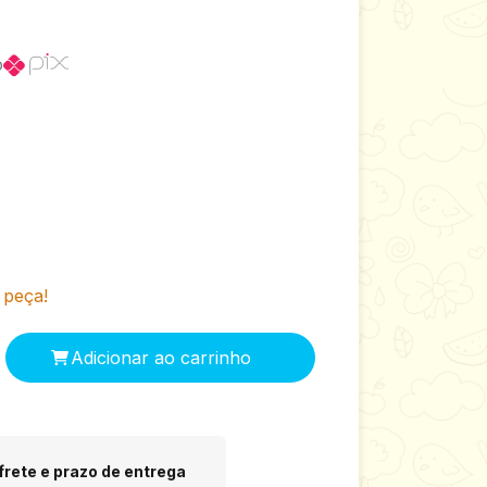
o
 peça!
 CEP:
Alterar CEP
frete e prazo de entrega