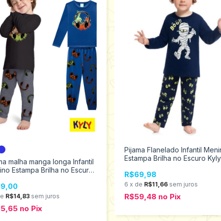
Pijama Flanelado Infantil Men
Estampa Brilha no Escuro Kyly
ma malha manga longa Infantil
ao 3 207252
no Estampa Brilha no Escuro
R$69,98
 10 ao 16 1000875
6
x
de
R$11,66
sem juros
9,00
R$59,48
no
Pix
de
R$14,83
sem juros
75,65
no
Pix