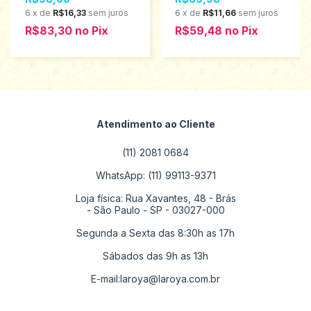
1000883
6
x
de
R$16,33
sem juros
6
x
de
R$11,66
sem juros
R$83,30
no
Pix
R$59,48
no
Pix
Atendimento ao Cliente
(11) 2081 0684
WhatsApp: (11) 99113-9371
Loja física: Rua Xavantes, 48 - Brás
- São Paulo - SP - 03027-000
Segunda a Sexta das 8:30h as 17h
Sábados das 9h as 13h
E-mail:
laroya@laroya.com.br