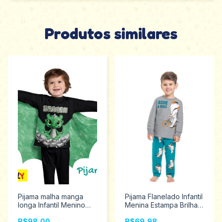
Produtos similares
Pijama malha manga
Pijama Flanelado Infantil
longa Infantil Menino
Menina Estampa Brilha
Estampa Brilha no
no Escuro Kyly 1 ao 3
R$98,00
R$69,98
Escuro Kyly 2 ao 6
208142