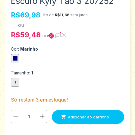
Escuro Kyly 1 ao 3 207252
R$69,98
6
x de
R$11,66
sem juros
ou
R$59,48
no
Cor:
Marinho
Tamanho:
1
1
Só restam
3
em estoque!