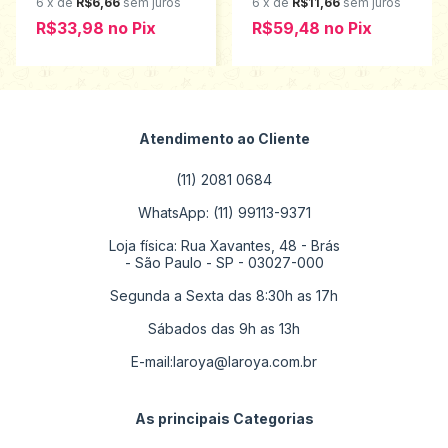
6
x
de
R$6,66
sem juros
6
x
de
R$11,66
sem juros
R$33,98
no
Pix
R$59,48
no
Pix
Atendimento ao Cliente
(11) 2081 0684
WhatsApp: (11) 99113-9371
Loja física: Rua Xavantes, 48 - Brás
- São Paulo - SP - 03027-000
Segunda a Sexta das 8:30h as 17h
Sábados das 9h as 13h
E-mail:
laroya@laroya.com.br
As principais Categorias