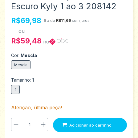
Escuro Kyly 1 ao 3 208142
R$69,98
6
x de
R$11,66
sem juros
ou
R$59,48
no
Cor:
Mescla
Mescla
Tamanho:
1
1
Atenção, última peça!