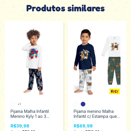
Produtos similares
+1
Pijama Malha Infantil
Pijama menino Malha
Menino Kyly 1 ao 3
Infantil c/ Estampa que
207250
Brilha no Escuro Kyly
R$39,98
R$69,98
4/12 1000876