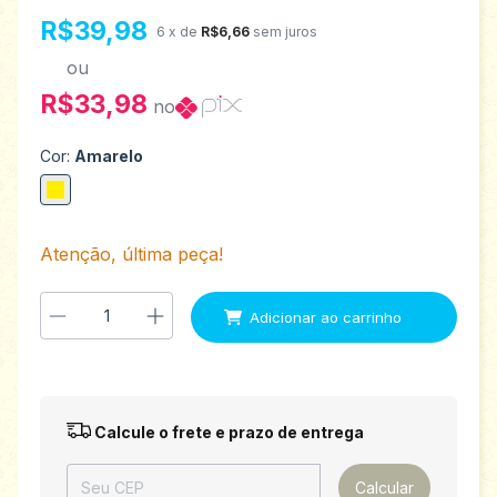
R$39,98
6
x de
R$6,66
sem juros
ou
R$33,98
no
Cor:
Amarelo
Atenção, última peça!
Entregas para o CEP:
Alterar CEP
Calcule o frete e prazo de entrega
Calcular