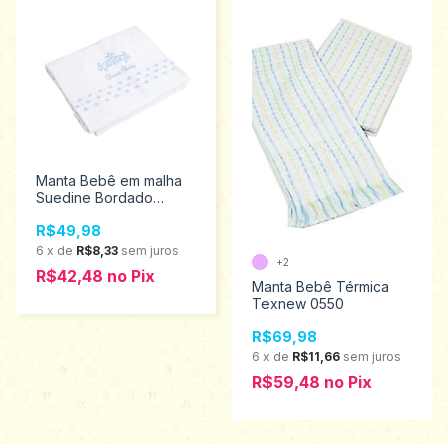
Manta Bebê em malha
Suedine Bordado
Sweet Baby Colibri
R$49,98
6646
6
x
de
R$8,33
sem juros
+2
R$42,48
no
Pix
Manta Bebê Térmica
Texnew 0550
R$69,98
6
x
de
R$11,66
sem juros
R$59,48
no
Pix