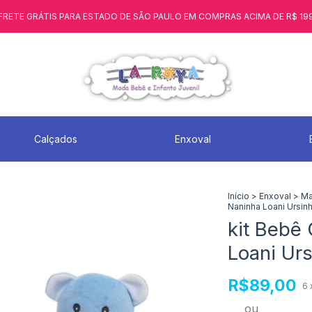
FRETE GRÁTIS PARA ESTADO DE SÃO PAULO EM COMPRAS ACIMA DE R$ 19
Calçados
Enxoval
Início
>
Enxoval
>
Ma
Naninha Loani Ursin
kit Bebê
Loani Ur
R$89,00
6
ou