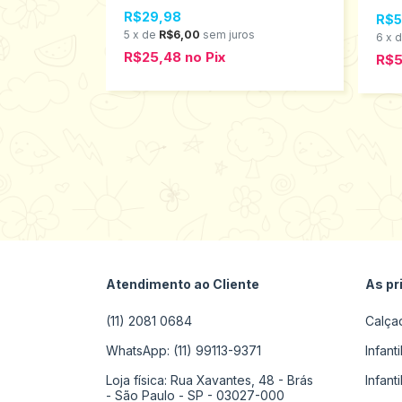
R$29,98
R$5
5
x
de
R$6,00
sem juros
6
x
R$25,48
no
Pix
R$
Atendimento ao Cliente
As pr
(11) 2081 0684
Calça
WhatsApp: (11) 99113-9371
Infant
Loja física: Rua Xavantes, 48 - Brás
Infant
- São Paulo - SP - 03027-000