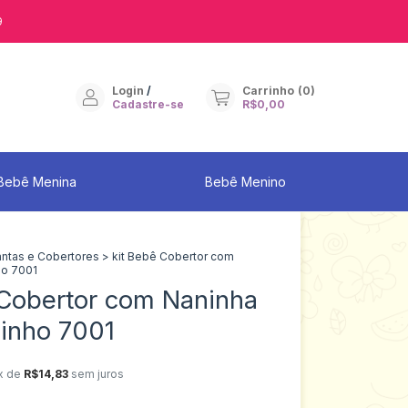
9
Login
/
Carrinho
(
0
)
Cadastre-se
R$0,00
Bebê Menina
Bebê Menino
ntas e Cobertores
>
kit Bebê Cobertor com
ho 7001
 Cobertor com Naninha
sinho 7001
x de
R$14,83
sem juros