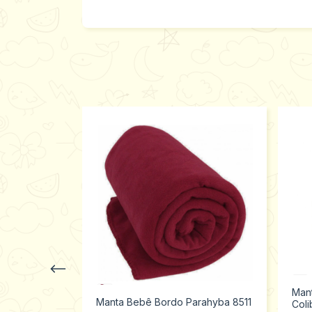
 Texnew 520
Man
Manta Bebê Bordo Parahyba 8511
Coli
s