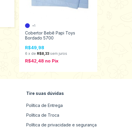
Cobertor B
+1
Microfibra F
Cobertor Bebê Papi Toys
3577
Bordado 5700
R$69,98
6
x
de
R$11,6
R$49,98
R$59,48
n
6
x
de
R$8,33
sem juros
R$42,48
no
Pix
Tire suas dúvidas
Política de Entrega
Política de Troca
Política de privacidade e segurança