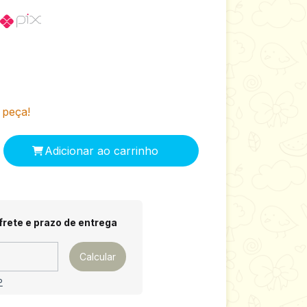
 peça!
 CEP:
Alterar CEP
frete e prazo de entrega
Calcular
P