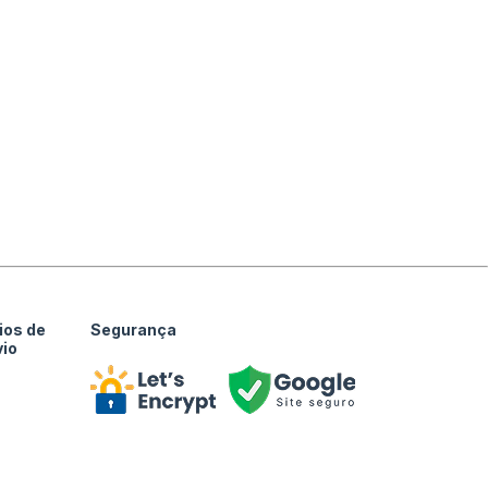
ios de
Segurança
vio