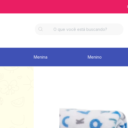
Menina
Menino