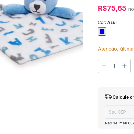
R$75,65
no
Cor:
Azul
Atenção, última
Entregas para o
Calcule o 
Não sei meu CE