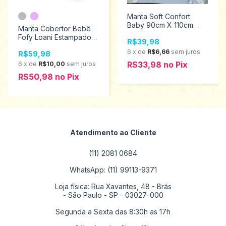
Manta Soft Confort
Baby 90cm X 110cm
Manta Cobertor Bebê
Pista Carros Hazime
Fofy Loani Estampado
R$39,98
3772
Ant Alérgico 520088
6
x
de
R$6,66
sem juros
R$59,98
R$33,98
no
Pix
6
x
de
R$10,00
sem juros
R$50,98
no
Pix
Atendimento ao Cliente
(11) 2081 0684
WhatsApp: (11) 99113-9371
Loja física: Rua Xavantes, 48 - Brás
- São Paulo - SP - 03027-000
Segunda a Sexta das 8:30h as 17h