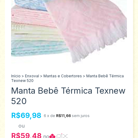
Início
>
Enxoval
>
Mantas e Cobertores
>
Manta Bebê Térmica
Texnew 520
Manta Bebê Térmica Texnew
520
R$69,98
6
x de
R$11,66
sem juros
ou
R$59,48
no