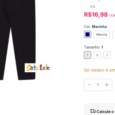
ou
R$16,98
no
Cor:
Marinho
Mescla
Tamanho:
1
1
2
3
Só restam
4
em 
Entregas para o
Calcule o 