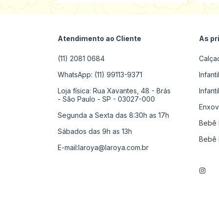
Atendimento ao Cliente
As pr
(11) 2081 0684
Calça
WhatsApp: (11) 99113-9371
Infant
Loja física: Rua Xavantes, 48 - Brás
Infant
- São Paulo - SP - 03027-000
Enxov
Segunda a Sexta das 8:30h as 17h
Bebê 
Sábados das 9h as 13h
Bebê 
E-mail:
laroya@laroya.com.br