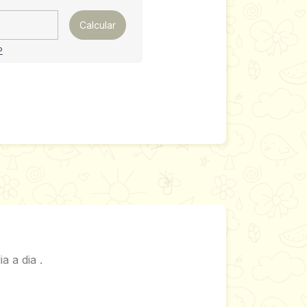
Calcular
P
a a dia .