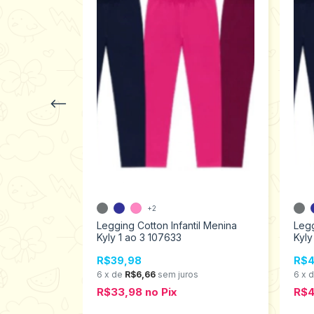
+2
Flanelada
Legging Cotton Infantil Menina
Legg
Tamanhos 4
Kyly 1 ao 3 107633
Kyly
R$39,98
R$4
6
x
de
R$6,66
sem juros
6
x
R$33,98
no
Pix
R$