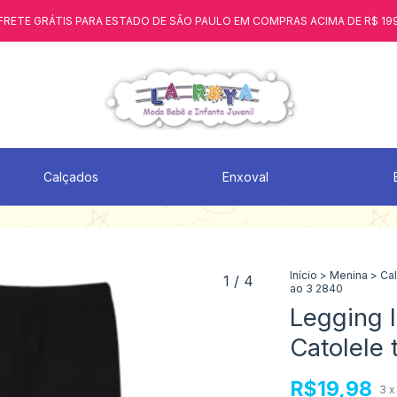
FRETE GRÁTIS PARA ESTADO DE SÃO PAULO EM COMPRAS ACIMA DE R$ 19
Calçados
Enxoval
Início
>
Menina
>
Ca
1
/
4
ao 3 2840
Legging I
Catolele
R$19,98
3
x