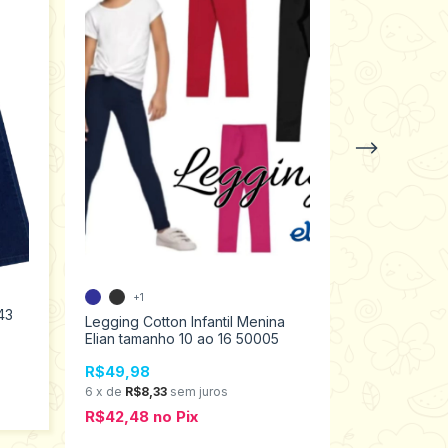
Vestido Fest
+1
43
Playground
Legging Cotton Infantil Menina
1018.01600
Elian tamanho 10 ao 16 50005
R$59,98
6
x
de
R$10,
R$49,98
R$50,98
n
6
x
de
R$8,33
sem juros
R$42,48
no
Pix