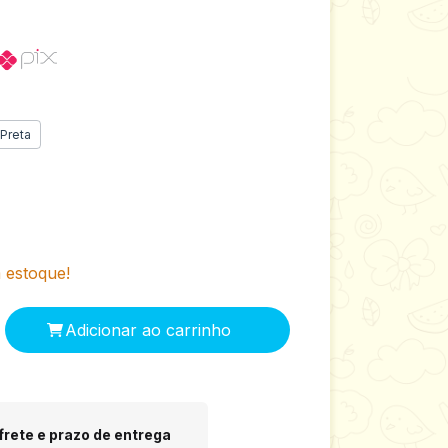
Preta
estoque!
 CEP:
Alterar CEP
frete e prazo de entrega