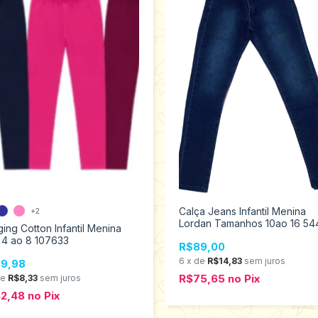
Calça Jeans Infantil Menina
+2
Lordan Tamanhos 10ao 16 54
ing Cotton Infantil Menina
 4 ao 8 107633
R$89,00
6
x
de
R$14,83
sem juros
9,98
R$75,65
no
Pix
de
R$8,33
sem juros
42,48
no
Pix