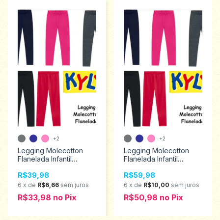
+2
+2
Legging Molecotton
Legging Molecotton
Flanelada Infantil
Flanelada Infantil
Menina Kyly Tamanhos 1
Menina Kyly Tamanhos
R$39,98
R$59,98
ao 3 9000239
10 ao 16 9000239
6
x
de
R$6,66
sem juros
6
x
de
R$10,00
sem juros
R$33,98
no
Pix
R$50,98
no
Pix