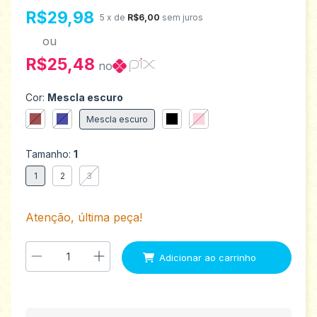
R$29,98
5
x de
R$6,00
sem juros
ou
R$25,48
no
Cor:
Mescla escuro
Mescla escuro
Tamanho:
1
1
2
3
Atenção, última peça!