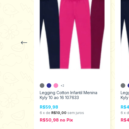
+2
Flanelada
Legging Cotton Infantil Menina
Legg
Tamanhos 10
Kyly 10 ao 16 107633
Kyly
R$59,98
R$4
os
6
x
de
R$10,00
sem juros
6
x
R$50,98
no
Pix
R$