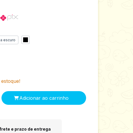
o
a escuro
estoque!
 CEP:
Alterar CEP
frete e prazo de entrega