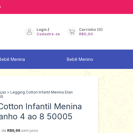
9
Login
/
Carrinho
(
0
)
Cadastre-se
R$0,00
Bebê Menina
Bebê Menino
lças
>
Legging Cotton Infantil Menina Elian
05
otton Infantil Menina
manho 4 ao 8 50005
x de
R$6,66
sem juros