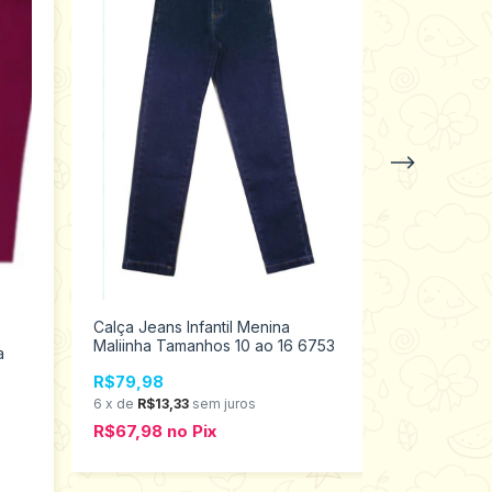
Calça Jeans Infantil Menina
+
Maliinha Tamanhos 10 ao 16 6753
a
Legging Mol
Infantil Men
R$79,98
ao 3 90002
6
x
de
R$13,33
sem juros
R$39,98
R$67,98
no
Pix
6
x
de
R$6,6
R$33,98
n