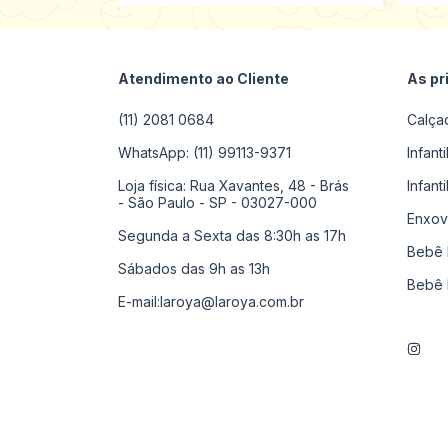
Atendimento ao Cliente
As pr
(11) 2081 0684
Calça
WhatsApp: (11) 99113-9371
Infant
Loja física: Rua Xavantes, 48 - Brás
Infant
- São Paulo - SP - 03027-000
Enxov
Segunda a Sexta das 8:30h as 17h
Bebê 
Sábados das 9h as 13h
Bebê 
E-mail:
laroya@laroya.com.br