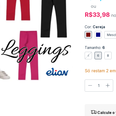
ou
R$33,98
n
Cor:
Cereja
Mescl
Tamanho:
6
4
6
8
Só restam
2
em 
Entregas para o
Calcule o 