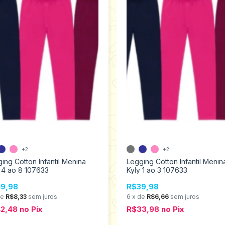
+2
+2
ing Cotton Infantil Menina
Legging Cotton Infantil Menin
 4 ao 8 107633
Kyly 1 ao 3 107633
9,98
R$39,98
de
R$8,33
sem juros
6
x
de
R$6,66
sem juros
42,48
no
Pix
R$33,98
no
Pix