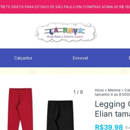
FRETE GRÁTIS PARA ESTADO DE SÃO PAULO EM COMPRAS ACIMA DE R$ 19
Calçados
Enxoval
Início
>
Menina
>
Ca
1
/
6
tamanho 4 ao 8 500
Legging C
Elian ta
R$39,98
6