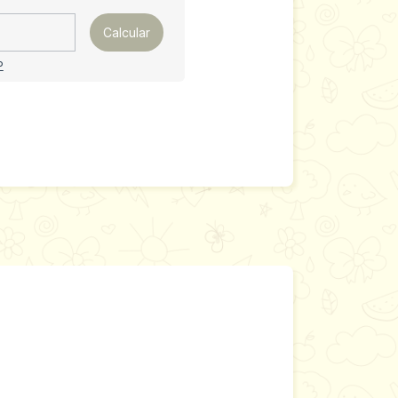
Calcular
P